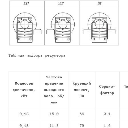
Таблица подбора редуктора
Частота
Мощность
вращения
Крутящий
Сервис-
П
двигателя,
выходного
момент,
фактор
кВт
вала, об/
Нм
мин
0,18
15.0
66
2.1
0,18
11.3
79
1.6