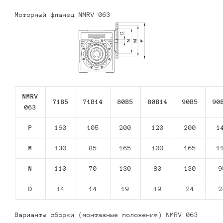
Моторный фланец NMRV 063
NMRV
71В5
71В14
80В5
80В14
90В5
90
063
P
160
105
200
120
200
1
M
130
85
165
100
165
1
N
110
70
130
80
130
9
D
14
14
19
19
24
2
Варианты сборки (монтажные положения) NMRV 063