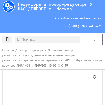
Перейти
Редукторы и мотор-редукторы У
к
НАС ДЕШЕВЛЕ г. Москва
содержимому
info@unas-deshevle.ru
8 (800) 333-45-77
Search
Search
Cart
Доставка и оплата
Главная
/
Мотор-редукторы
/
Червячные мотор-
редукторы
/
Одноступенчатые червячные мотор-
редукторы
/
Червячные мотор-редукторы NMRV
/
Червячный мотор-
редуктор NMRV 063
/ NMRV063-30-93.3-0.75