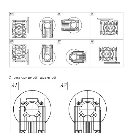
С реактивной штангой