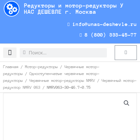
Перейти
Редукторы и мотор-редукторы У
к
НАС ДЕШЕВЛЕ г. Москва
содержимому
info@unas-deshevle.ru
8 (800) 333-45-77
Search
Search
Cart
Доставка и оплата
Главная
/
Мотор-редукторы
/
Червячные мотор-
редукторы
/
Одноступенчатые червячные мотор-
редукторы
/
Червячные мотор-редукторы NMRV
/
Червячный мотор-
редуктор NMRV 063
/ NMRV063-30-46.7-0.75