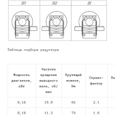
Таблица подбора редуктора
Частота
Мощность
вращения
Крутящий
Сервис-
П
двигателя,
выходного
момент,
фактор
кВт
вала, об/
Нм
мин
0,18
15.0
66
2.1
0,18
11.3
79
1.6