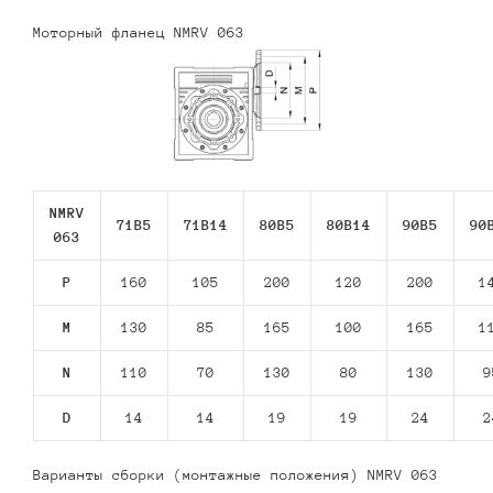
Моторный фланец NMRV 063
NMRV
71В5
71В14
80В5
80В14
90В5
90
063
P
160
105
200
120
200
1
M
130
85
165
100
165
1
N
110
70
130
80
130
9
D
14
14
19
19
24
2
Варианты сборки (монтажные положения) NMRV 063