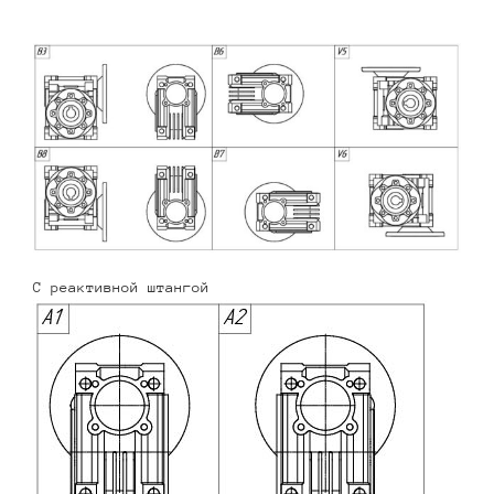
С реактивной штангой