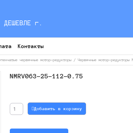
С ДЕШЕВЛЕ г.
лата
Контакты
упенчатые червячные мотор-редукторы
/
Червячные мотор-редукторы 
NMRV063-25-112-0.75
Количество
товара
NMRV063-
Добавить в корзину
25-
112-
0.75