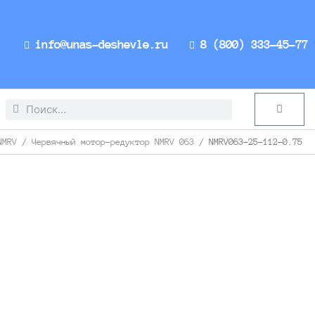
info@unas-deshevle.ru
8 (800) 333-45-77
Search
Search
Cart
NMRV
/
Червячный мотор-редуктор NMRV 063
/ NMRV063-25-112-0.75