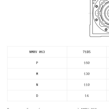
NMRV 063
71В5
P
160
M
130
N
110
D
14