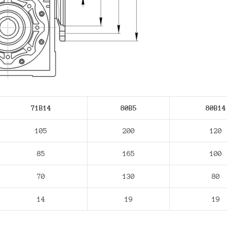
71В14
80В5
80В14
105
200
120
85
165
100
70
130
80
14
19
19