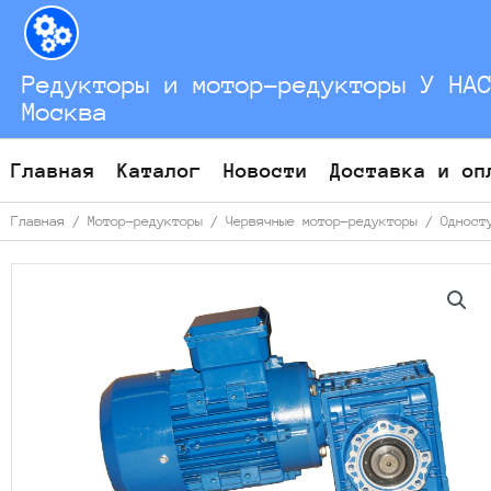
Перейти
к
содержимому
Редукторы и мотор-редукторы У НА
Москва
Главная
Каталог
Новости
Доставка и оп
Главная
/
Мотор-редукторы
/
Червячные мотор-редукторы
/
Одност