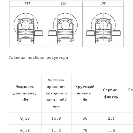
Таблица подбора редуктора
Частота
Мощность
вращения
Крутящий
Сервис-
П
двигателя,
выходного
момент,
фактор
кВт
вала, об/
Нм
мин
0,18
15.0
66
2.1
0,18
11.3
79
1.6