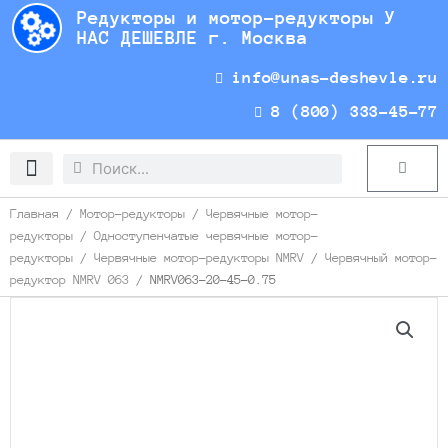
Перейти
Редукторы и мотор-редукторы У
к
НАС ДЕШЕВЛЕ г. Москва
содержимому
info@unas-deshevle.ru
8 (800) 333-45-77
Search
Search
Cart
Доставка и оплата
Главная
/
Мотор-редукторы
/
Червячные мотор-
редукторы
/
Одноступенчатые червячные мотор-
редукторы
/
Червячные мотор-редукторы NMRV
/
Червячный мотор-
редуктор NMRV 063
/ NMRV063-20-45-0.75