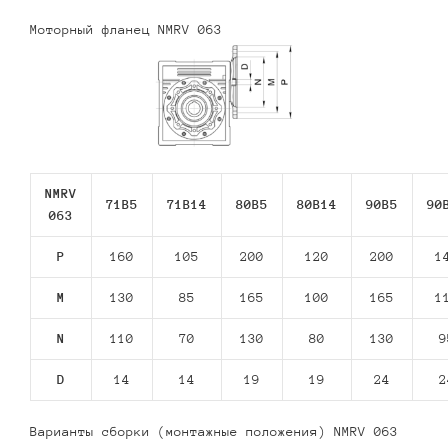
Моторный фланец NMRV 063
NMRV
71В5
71В14
80В5
80В14
90В5
90
063
P
160
105
200
120
200
1
M
130
85
165
100
165
1
N
110
70
130
80
130
9
D
14
14
19
19
24
2
Варианты сборки (монтажные положения) NMRV 063