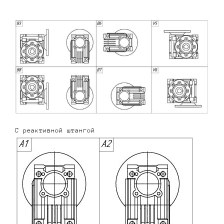
С реактивной штангой