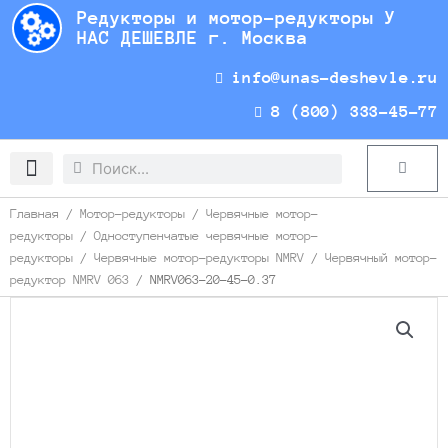
Перейти
Редукторы и мотор-редукторы У
к
НАС ДЕШЕВЛЕ г. Москва
содержимому
info@unas-deshevle.ru
8 (800) 333-45-77
Search
Search
Cart
Доставка и оплата
Главная
/
Мотор-редукторы
/
Червячные мотор-
редукторы
/
Одноступенчатые червячные мотор-
редукторы
/
Червячные мотор-редукторы NMRV
/
Червячный мотор-
редуктор NMRV 063
/ NMRV063-20-45-0.37