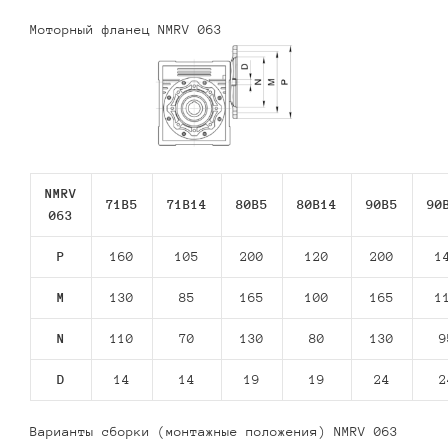
Моторный фланец NMRV 063
NMRV
71В5
71В14
80В5
80В14
90В5
90
063
P
160
105
200
120
200
1
M
130
85
165
100
165
1
N
110
70
130
80
130
9
D
14
14
19
19
24
2
Варианты сборки (монтажные положения) NMRV 063