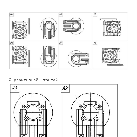
С реактивной штангой