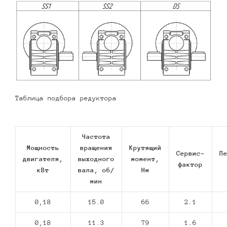
Таблица подбора редуктора
Частота
Мощность
вращения
Крутящий
Сервис-
П
двигателя,
выходного
момент,
фактор
кВт
вала, об/
Нм
мин
0,18
15.0
66
2.1
0,18
11.3
79
1.6