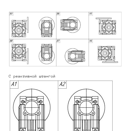
С реактивной штангой