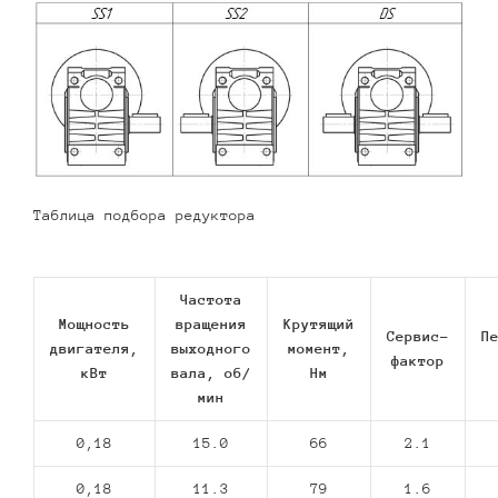
Таблица подбора редуктора
Частота
Мощность
вращения
Крутящий
Сервис-
П
двигателя,
выходного
момент,
фактор
кВт
вала, об/
Нм
мин
0,18
15.0
66
2.1
0,18
11.3
79
1.6