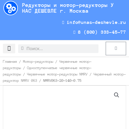
Перейти
Редукторы и мотор-редукторы У
к
НАС ДЕШЕВЛЕ г. Москва
содержимому
info@unas-deshevle.ru
8 (800) 333-45-77
Search
Search
Cart
Доставка и оплата
Главная
/
Мотор-редукторы
/
Червячные мотор-
редукторы
/
Одноступенчатые червячные мотор-
редукторы
/
Червячные мотор-редукторы NMRV
/
Червячный мотор-
редуктор NMRV 063
/ NMRV063-20-140-0.75