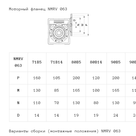
Моторный фланец NMRV 063
NMRV
71В5
71В14
80В5
80В14
90В5
90
063
P
160
105
200
120
200
1
M
130
85
165
100
165
1
N
110
70
130
80
130
9
D
14
14
19
19
24
2
Варианты сборки (монтажные положения) NMRV 063