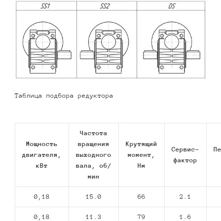
Таблица подбора редуктора
Частота
Мощность
вращения
Крутящий
Сервис-
П
двигателя,
выходного
момент,
фактор
кВт
вала, об/
Нм
мин
0,18
15.0
66
2.1
0,18
11.3
79
1.6