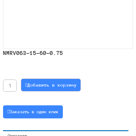
NMRV063-15-60-0.75
Количество
товара
NMRV063-
Добавить в корзину
15-
60-
0.75
Заказать в один клик
Описание