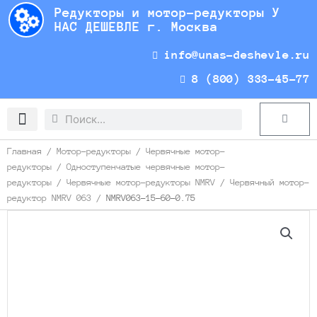
Перейти
Редукторы и мотор-редукторы У
к
НАС ДЕШЕВЛЕ г. Москва
содержимому
info@unas-deshevle.ru
8 (800) 333-45-77
Search
Search
Cart
Доставка и оплата
Главная
/
Мотор-редукторы
/
Червячные мотор-
редукторы
/
Одноступенчатые червячные мотор-
редукторы
/
Червячные мотор-редукторы NMRV
/
Червячный мотор-
редуктор NMRV 063
/ NMRV063-15-60-0.75