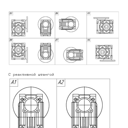
С реактивной штангой