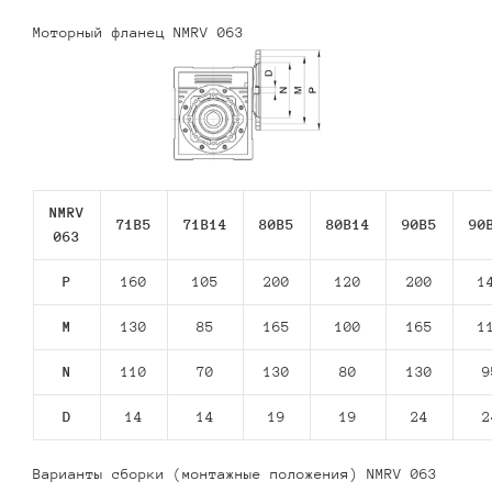
Моторный фланец NMRV 063
NMRV
71В5
71В14
80В5
80В14
90В5
90
063
P
160
105
200
120
200
1
M
130
85
165
100
165
1
N
110
70
130
80
130
9
D
14
14
19
19
24
2
Варианты сборки (монтажные положения) NMRV 063