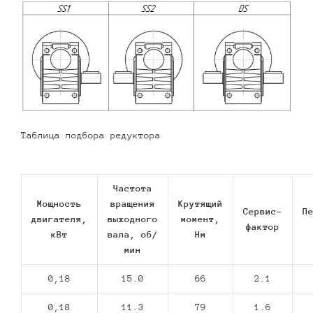
Таблица подбора редуктора
Частота
Мощность
вращения
Крутящий
Сервис-
П
двигателя,
выходного
момент,
фактор
кВт
вала, об/
Нм
мин
0,18
15.0
66
2.1
0,18
11.3
79
1.6