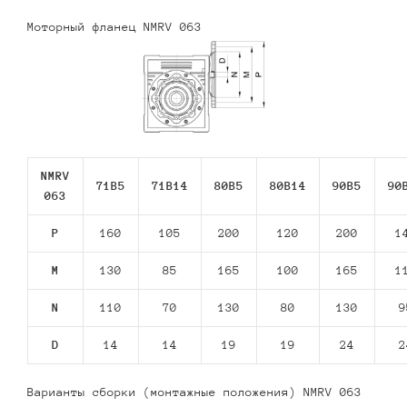
Моторный фланец NMRV 063
NMRV
71В5
71В14
80В5
80В14
90В5
90
063
P
160
105
200
120
200
1
M
130
85
165
100
165
1
N
110
70
130
80
130
9
D
14
14
19
19
24
2
Варианты сборки (монтажные положения) NMRV 063