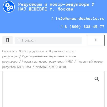
Перейти
Редукторы и мотор-редукторы У
к
НАС ДЕШЕВЛЕ г. Москва
содержимому
info@unas-deshevle.ru
8 (800) 333-45-77
Search
Search
Cart
Доставка и оплата
Главная
/
Мотор-редукторы
/
Червячные мотор-
редукторы
/
Одноступенчатые червячные мотор-
редукторы
/
Червячные мотор-редукторы NMRV
/
Червячный мотор-
редуктор NMRV 063
/ NMRV063-100-9-0.18