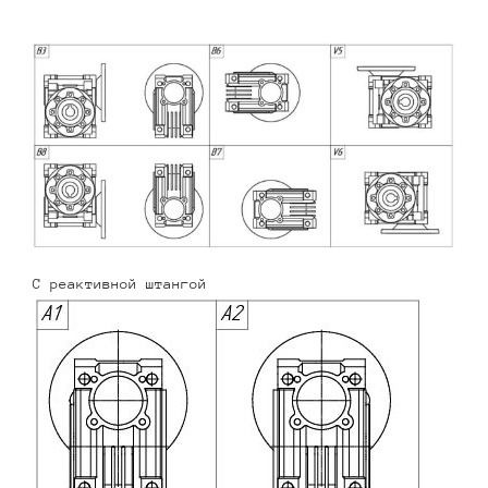
С реактивной штангой