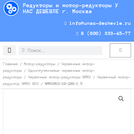
Перейти
Редукторы и мотор-редукторы У
к
НАС ДЕШЕВЛЕ г. Москва
содержимому
info@unas-deshevle.ru
8 (800) 333-45-77
Search
Search
Cart
Доставка и оплата
Главная
/
Мотор-редукторы
/
Червячные мотор-
редукторы
/
Одноступенчатые червячные мотор-
редукторы
/
Червячные мотор-редукторы NMRV
/
Червячный мотор-
редуктор NMRV 063
/ NMRV063-10-280-1.5