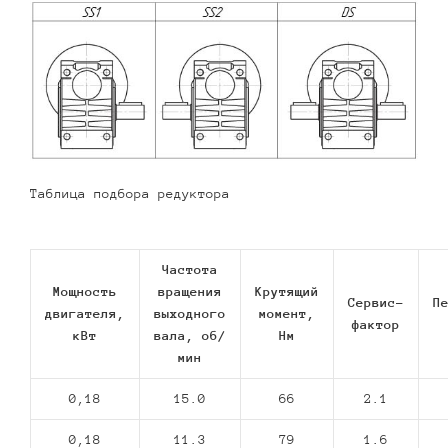
Таблица подбора редуктора
Частота
Мощность
вращения
Крутящий
Сервис-
П
двигателя,
выходного
момент,
фактор
кВт
вала, об/
Нм
мин
0,18
15.0
66
2.1
0,18
11.3
79
1.6