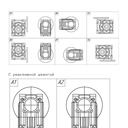
С реактивной штангой