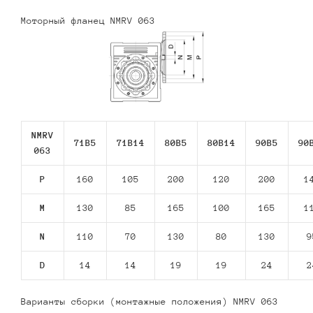
Моторный фланец NMRV 063
NMRV
71В5
71В14
80В5
80В14
90В5
90
063
P
160
105
200
120
200
1
M
130
85
165
100
165
1
N
110
70
130
80
130
9
D
14
14
19
19
24
2
Варианты сборки (монтажные положения) NMRV 063