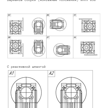
С реактивной штангой