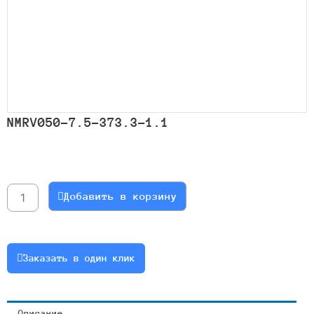
NMRV050-7.5-373.3-1.1
Количество
товара
NMRV050-
Добавить в корзину
7.5-
373.3-
1.1
Заказать в один клик
Описание