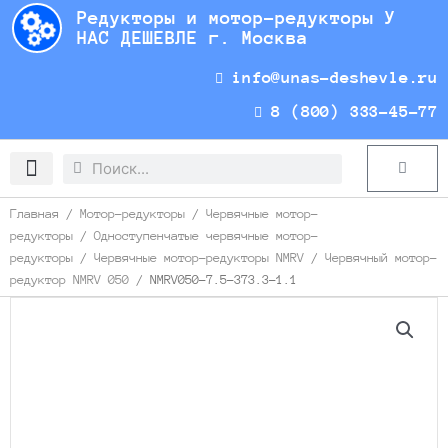
Перейти
Редукторы и мотор-редукторы У
к
НАС ДЕШЕВЛЕ г. Москва
содержимому
info@unas-deshevle.ru
8 (800) 333-45-77
Search
Search
Cart
Доставка и оплата
Главная
/
Мотор-редукторы
/
Червячные мотор-
редукторы
/
Одноступенчатые червячные мотор-
редукторы
/
Червячные мотор-редукторы NMRV
/
Червячный мотор-
редуктор NMRV 050
/ NMRV050-7.5-373.3-1.1