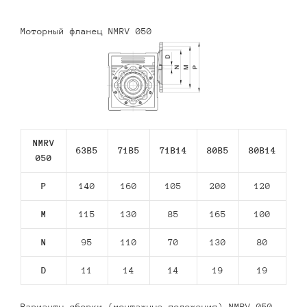
Моторный фланец NMRV 050
NMRV
63В5
71В5
71В14
80В5
80В14
050
P
140
160
105
200
120
M
115
130
85
165
100
N
95
110
70
130
80
D
11
14
14
19
19
Варианты сборки (монтажные положения) NMRV 050