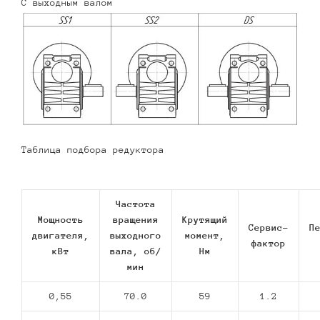
С выходным валом
Таблица подбора редуктора
Частота
Мощность
вращения
Крутящий
Сервис-
П
двигателя,
выходного
момент,
фактор
кВт
вала, об/
Нм
мин
0,55
70.0
59
1.2