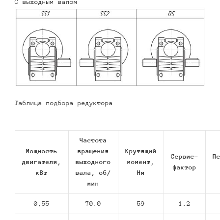
С выходным валом
Таблица подбора редуктора
Частота
Мощность
вращения
Крутящий
Сервис-
П
двигателя,
выходного
момент,
фактор
кВт
вала, об/
Нм
мин
0,55
70.0
59
1.2