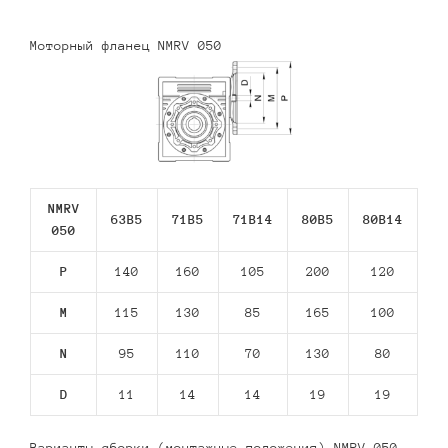
Моторный фланец NMRV 050
NMRV
63В5
71В5
71В14
80В5
80В14
050
P
140
160
105
200
120
M
115
130
85
165
100
N
95
110
70
130
80
D
11
14
14
19
19
Варианты сборки (монтажные положения) NMRV 050