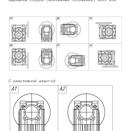
С реактивной штангой