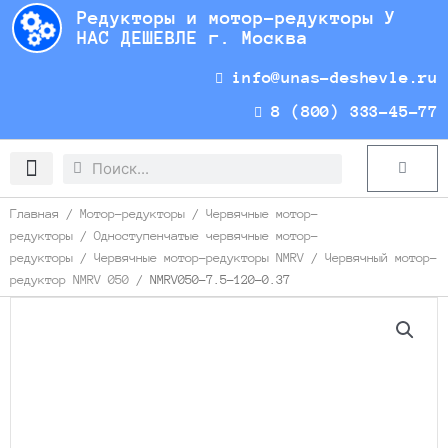
Перейти
Редукторы и мотор-редукторы У
к
НАС ДЕШЕВЛЕ г. Москва
содержимому
info@unas-deshevle.ru
8 (800) 333-45-77
Search
Search
Cart
Доставка и оплата
Главная
/
Мотор-редукторы
/
Червячные мотор-
редукторы
/
Одноступенчатые червячные мотор-
редукторы
/
Червячные мотор-редукторы NMRV
/
Червячный мотор-
редуктор NMRV 050
/ NMRV050-7.5-120-0.37