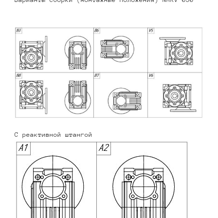
С реактивной штангой