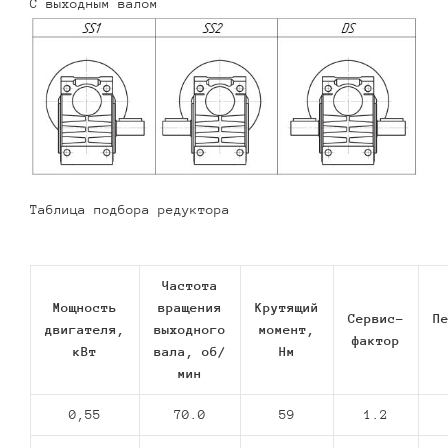
С выходным валом
Таблица подбора редуктора
Частота
Мощность
вращения
Крутящий
Сервис-
П
двигателя,
выходного
момент,
фактор
кВт
вала, об/
Нм
мин
0,55
70.0
59
1.2