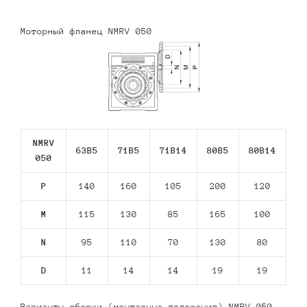
Моторный фланец NMRV 050
NMRV
63В5
71В5
71В14
80В5
80В14
050
P
140
160
105
200
120
M
115
130
85
165
100
N
95
110
70
130
80
D
11
14
14
19
19
Варианты сборки (монтажные положения) NMRV 050