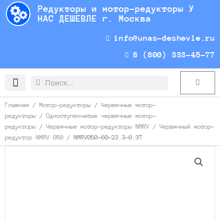
Перейти
Редукторы и мотор-редукторы У
к
НАС ДЕШЕВЛЕ г. Москва
содержимому
info@unas-deshevle.ru
8 (800) 333-45-77
Search
Search
Cart
Доставка и оплата
Главная
/
Мотор-редукторы
/
Червячные мотор-
редукторы
/
Одноступенчатые червячные мотор-
редукторы
/
Червячные мотор-редукторы NMRV
/
Червячный мотор-
редуктор NMRV 050
/ NMRV050-60-23.3-0.37