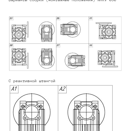
С реактивной штангой