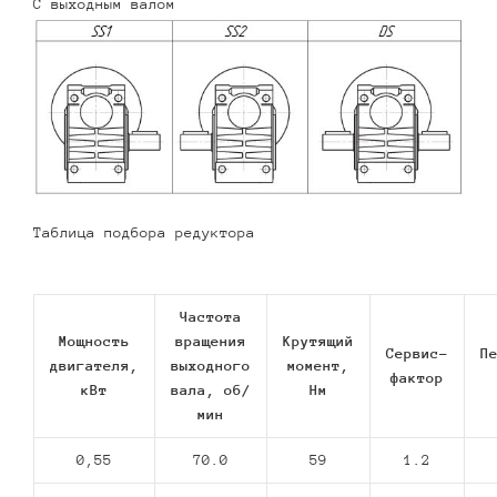
С выходным валом
Таблица подбора редуктора
Частота
Мощность
вращения
Крутящий
Сервис-
П
двигателя,
выходного
момент,
фактор
кВт
вала, об/
Нм
мин
0,55
70.0
59
1.2