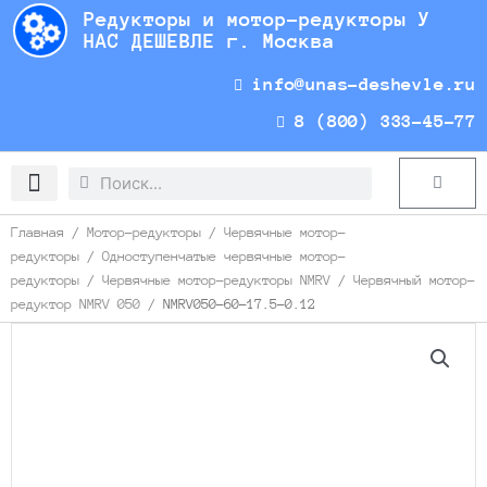
Перейти
Редукторы и мотор-редукторы У
к
НАС ДЕШЕВЛЕ г. Москва
содержимому
info@unas-deshevle.ru
8 (800) 333-45-77
Search
Search
Cart
Доставка и оплата
Главная
/
Мотор-редукторы
/
Червячные мотор-
редукторы
/
Одноступенчатые червячные мотор-
редукторы
/
Червячные мотор-редукторы NMRV
/
Червячный мотор-
редуктор NMRV 050
/ NMRV050-60-17.5-0.12