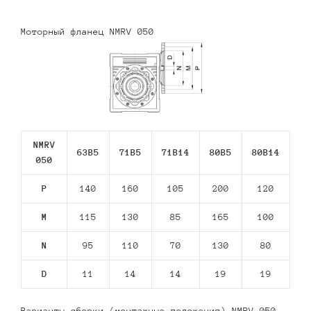
Моторный фланец NMRV 050
NMRV
63В5
71В5
71В14
80В5
80В14
050
P
140
160
105
200
120
M
115
130
85
165
100
N
95
110
70
130
80
D
11
14
14
19
19
Варианты сборки (монтажные положения) NMRV 050