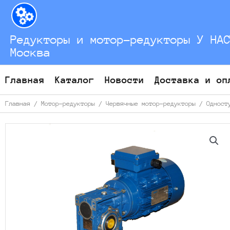
Перейти
к
содержимому
Редукторы и мотор-редукторы У НА
Москва
Главная
Каталог
Новости
Доставка и оп
Главная
/
Мотор-редукторы
/
Червячные мотор-редукторы
/
Одност