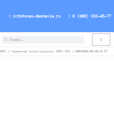
info@unas-deshevle.ru
8 (800) 333-45-77
Search
Search
Cart
NMRV
/
Червячный мотор-редуктор NMRV 050
/ NMRV050-50-56-0.37