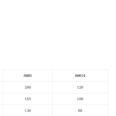
80В5
80В14
200
120
165
100
130
80