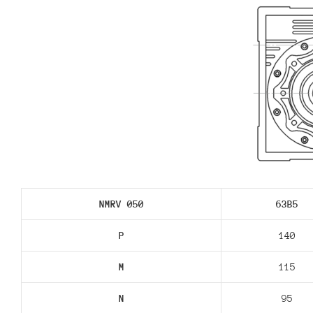
NMRV 050
63В5
P
140
M
115
N
95