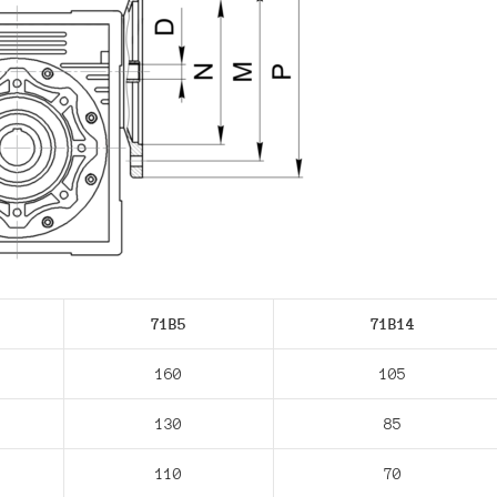
71В5
71В14
160
105
130
85
110
70