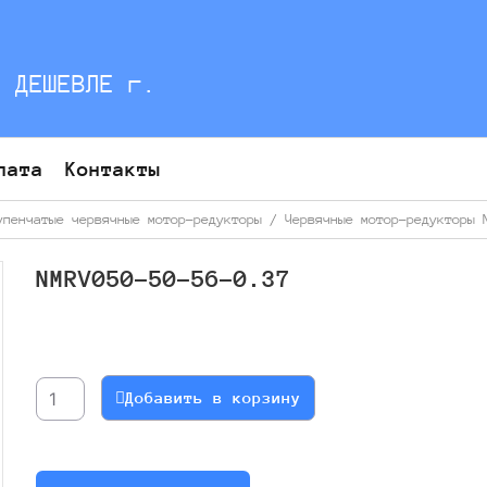
С ДЕШЕВЛЕ г.
лата
Контакты
упенчатые червячные мотор-редукторы
/
Червячные мотор-редукторы 
NMRV050-50-56-0.37
Количество
товара
NMRV050-
Добавить в корзину
50-
56-
0.37