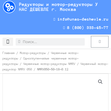
Перейти
Редукторы и мотор-редукторы У
к
НАС ДЕШЕВЛЕ г. Москва
содержимому
info@unas-deshevle.ru
8 (800) 333-45-77
Search
Search
Cart
Доставка и оплата
Главная
/
Мотор-редукторы
/
Червячные мотор-
редукторы
/
Одноступенчатые червячные мотор-
редукторы
/
Червячные мотор-редукторы NMRV
/
Червячный мотор-
редуктор NMRV 050
/ NMRV050-50-18-0.12