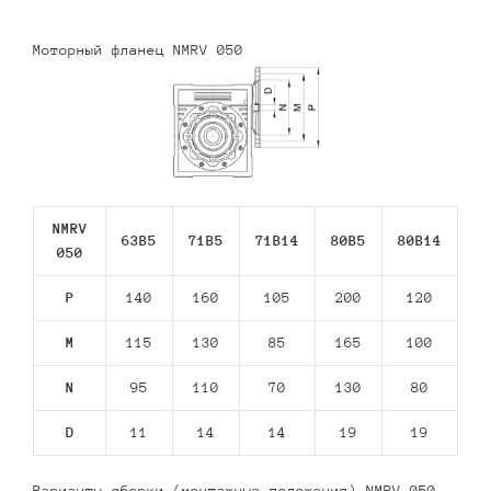
Моторный фланец NMRV 050
NMRV
63В5
71В5
71В14
80В5
80В14
050
P
140
160
105
200
120
M
115
130
85
165
100
N
95
110
70
130
80
D
11
14
14
19
19
Варианты сборки (монтажные положения) NMRV 050