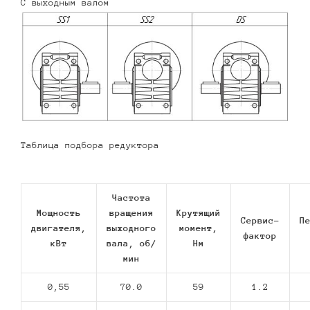
С выходным валом
Таблица подбора редуктора
Частота
Мощность
вращения
Крутящий
Сервис-
П
двигателя,
выходного
момент,
фактор
кВт
вала, об/
Нм
мин
0,55
70.0
59
1.2