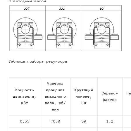
С выходным валом
Таблица подбора редуктора
Частота
Мощность
вращения
Крутящий
Сервис-
П
двигателя,
выходного
момент,
фактор
кВт
вала, об/
Нм
мин
0,55
70.0
59
1.2