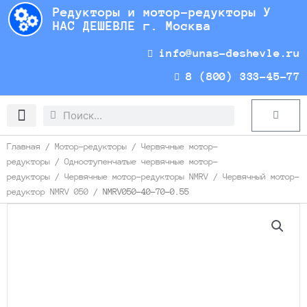
Перейти
Редукторы и мотор-редукторы У
к
НАС ДЕШЕВЛЕ г. Москва
содержимому
info@unas-deshevle.ru
8 (800) 333-45-77
Search
Search
Cart
Доставка и оплата
Главная
/
Мотор-редукторы
/
Червячные мотор-
редукторы
/
Одноступенчатые червячные мотор-
редукторы
/
Червячные мотор-редукторы NMRV
/
Червячный мотор-
редуктор NMRV 050
/ NMRV050-40-70-0.55