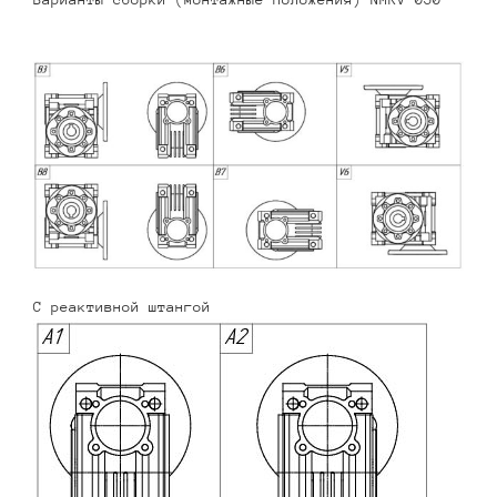
С реактивной штангой