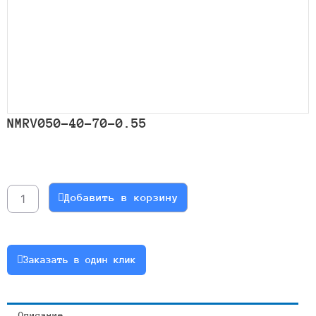
NMRV050-40-70-0.55
Количество
товара
NMRV050-
Добавить в корзину
40-
70-
0.55
Заказать в один клик
Описание