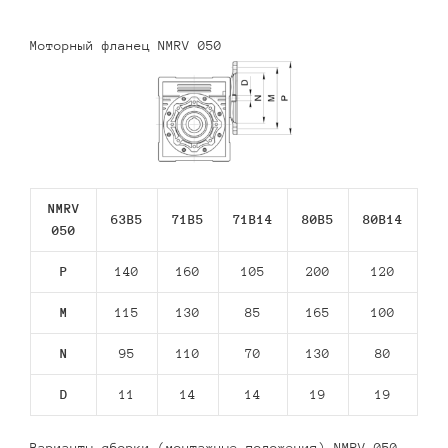
Моторный фланец NMRV 050
NMRV
63В5
71В5
71В14
80В5
80В14
050
P
140
160
105
200
120
M
115
130
85
165
100
N
95
110
70
130
80
D
11
14
14
19
19
Варианты сборки (монтажные положения) NMRV 050