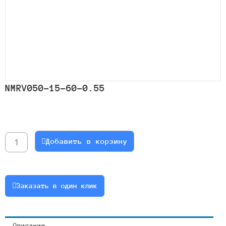
NMRV050-15-60-0.55
Количество
товара
NMRV050-
Добавить в корзину
15-
60-
0.55
Заказать в один клик
Описание