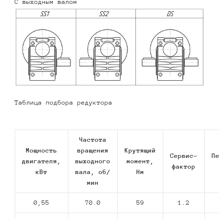
С выходным валом
Таблица подбора редуктора
Частота
Мощность
вращения
Крутящий
Сервис-
П
двигателя,
выходного
момент,
фактор
кВт
вала, об/
Нм
мин
0,55
70.0
59
1.2