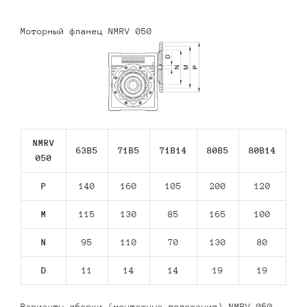
Моторный фланец NMRV 050
NMRV
63В5
71В5
71В14
80В5
80В14
050
P
140
160
105
200
120
M
115
130
85
165
100
N
95
110
70
130
80
D
11
14
14
19
19
Варианты сборки (монтажные положения) NMRV 050