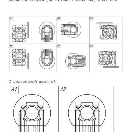
С реактивной штангой