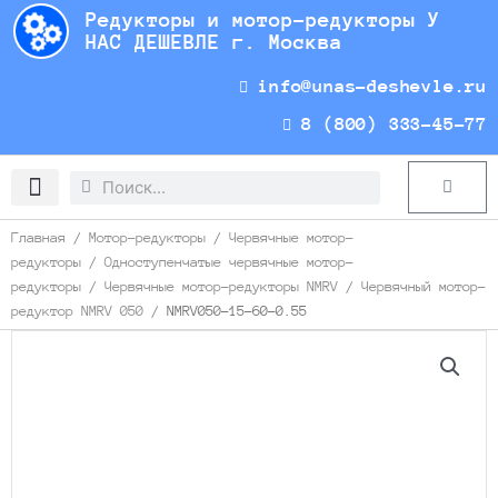
Перейти
Редукторы и мотор-редукторы У
к
НАС ДЕШЕВЛЕ г. Москва
содержимому
info@unas-deshevle.ru
8 (800) 333-45-77
Search
Search
Cart
Доставка и оплата
Главная
/
Мотор-редукторы
/
Червячные мотор-
редукторы
/
Одноступенчатые червячные мотор-
редукторы
/
Червячные мотор-редукторы NMRV
/
Червячный мотор-
редуктор NMRV 050
/ NMRV050-15-60-0.55