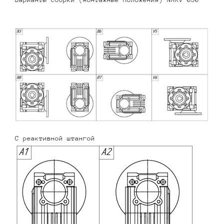
С реактивной штангой