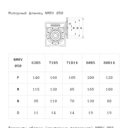
Моторный фланец NMRV 050
NMRV
63В5
71В5
71В14
80В5
80В14
050
P
140
160
105
200
120
M
115
130
85
165
100
N
95
110
70
130
80
D
11
14
14
19
19
Варианты сборки (монтажные положения) NMRV 050