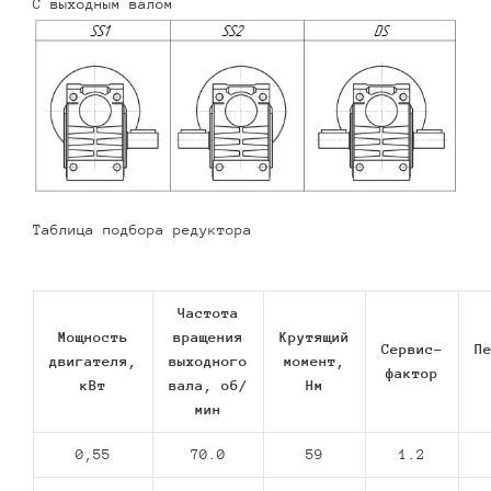
С выходным валом
Таблица подбора редуктора
Частота
Мощность
вращения
Крутящий
Сервис-
П
двигателя,
выходного
момент,
фактор
кВт
вала, об/
Нм
мин
0,55
70.0
59
1.2