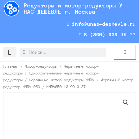
Перейти
Редукторы и мотор-редукторы У
к
НАС ДЕШЕВЛЕ г. Москва
содержимому
info@unas-deshevle.ru
8 (800) 333-45-77
Search
Search
Cart
Доставка и оплата
Главная
/
Мотор-редукторы
/
Червячные мотор-
редукторы
/
Одноступенчатые червячные мотор-
редукторы
/
Червячные мотор-редукторы NMRV
/
Червячный мотор-
редуктор NMRV 050
/ NMRV050-10-90-0.37