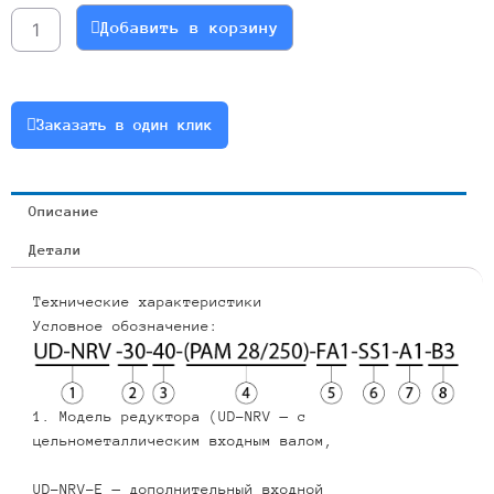
NMRV050-
Добавить в корзину
10
71B5(B14)
Артикул
050-
Заказать в один клик
10-
71b5-
b14-
Описание
7
Детали
Технические характеристики
Условное обозначение:
1. Модель редуктора (UD-NRV — с
цельнометаллическим входным валом,
UD-NRV-E — дополнительный входной