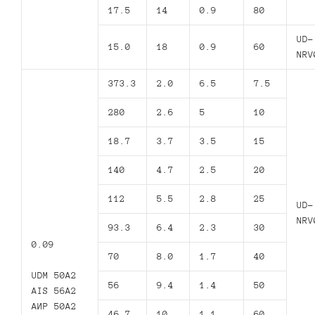
17.5
14
0.9
80
UD-
15.0
18
0.9
60
NRV
373.3
2.0
6.5
7.5
280
2.6
5
10
18.7
3.7
3.5
15
140
4.7
2.5
20
112
5.5
2.8
25
UD-
NRV
93.3
6.4
2.3
30
0.09
70
8.0
1.7
40
UDM 50A2
56
9.4
1.4
50
AIS 56A2
АИР 50А2
46.7
10
1.1
60