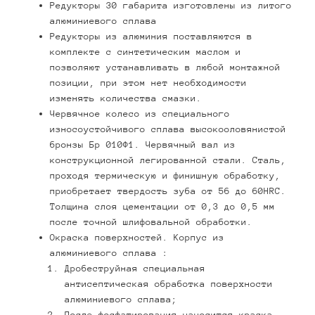
Редукторы 30 габарита изготовлены из литого
алюминиевого сплава
Редукторы из алюминия поставляются в
комплекте с синтетическим маслом и
позволяют устанавливать в любой монтажной
позиции, при этом нет необходимости
изменять количества смазки.
Червячное колесо из специального
износоустойчивого сплава высокооловянистой
бронзы Бр 010Ф1. Червячный вал из
конструкционной легированной стали. Сталь,
проходя термическую и финишную обработку,
приобретает твердость зуба от 56 до 60HRC.
Толщина слоя цементации от 0,3 до 0,5 мм
после точной шлифовальной обработки.
Окраска поверхностей. Корпус из
алюминиевого сплава :
Дробеструйная специальная
антисептическая обработка поверхности
алюминиевого сплава;
После фосфатирования наносится краска