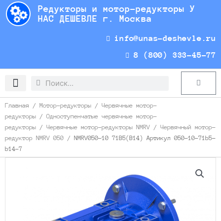
Перейти
Редукторы и мотор-редукторы У
к
НАС ДЕШЕВЛЕ г. Москва
содержимому
info@unas-deshevle.ru
8 (800) 333-45-77
Search
Search
Cart
Доставка и оплата
Главная
/
Мотор-редукторы
/
Червячные мотор-
редукторы
/
Одноступенчатые червячные мотор-
редукторы
/
Червячные мотор-редукторы NMRV
/
Червячный мотор-
редуктор NMRV 050
/ NMRV050-10 71B5(B14) Артикул 050-10-71b5-
b14-7