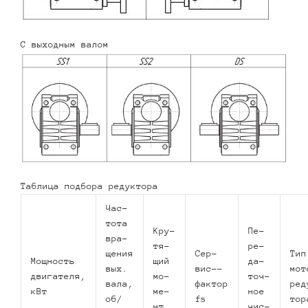
С выходным валом
Таблица подбора редуктора
Час­
то­та
Кру­
Пе­
вра­
тя­
ре­
ще­ния
Сер­
Тип
Мощ­ность
щий
да­
вых.
вис-­
мот
двигателя,
мо­
точ­
вала,
фактор
ре­
кВт
ме­
ное
об/
fs
то­р
нт,
чис­