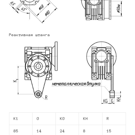
Реактивная штанга
K1
G
KG
KH
R
85
14
24
8
15