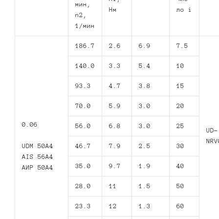
мин,
Нм
ло i
n2,
1/мин
186.7
2.6
6.9
7.5
140.0
3.3
5.4
10
93.3
4.7
3.8
15
70.0
5.9
3.0
20
0.06
56.0
6.8
3.0
25
UD-
NRV
UDM 50A4
46.7
7.9
2.5
30
AIS 56A4
35.0
9.7
1.9
40
AИР 50А4
28.0
11
1.5
50
23.3
12
1.3
60