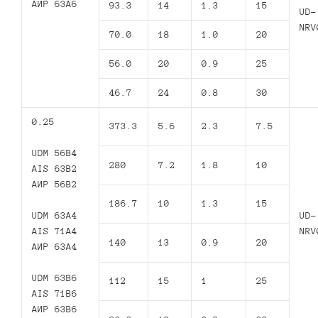
АИР 63А6
93.3
14
1.3
15
UD-
NRV
70.0
18
1.0
20
56.0
20
0.9
25
46.7
24
0.8
30
0.25
373.3
5.6
2.3
7.5
UDM 56B4
280
7.2
1.8
10
AIS 63B2
АИР 56В2
186.7
10
1.3
15
UDM 63A4
UD-
AIS 71A4
NRV
140
13
0.9
20
АИР 63А4
UDM 63B6
112
15
1
25
AIS 71B6
АИР 63В6