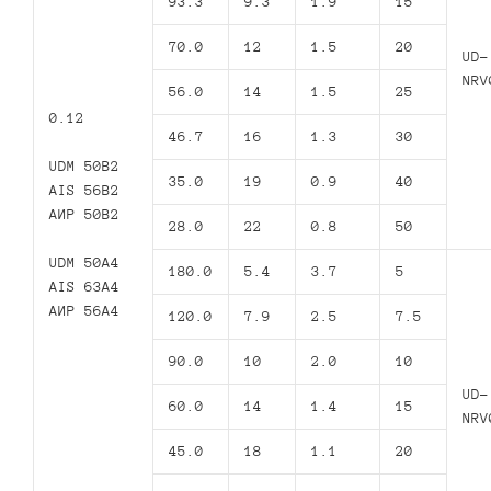
93.3
9.3
1.9
15
70.0
12
1.5
20
UD-
NRV
56.0
14
1.5
25
0.12
46.7
16
1.3
30
UDM 50B2
35.0
19
0.9
40
AIS 56B2
АИР 50В2
28.0
22
0.8
50
UDM 50A4
180.0
5.4
3.7
5
AIS 63A4
АИР 56А4
120.0
7.9
2.5
7.5
90.0
10
2.0
10
UD-
60.0
14
1.4
15
NRV
45.0
18
1.1
20