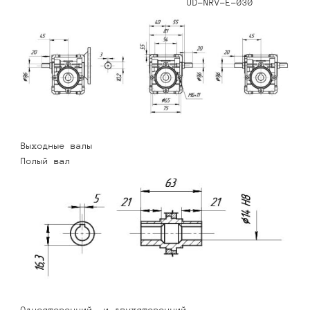
UD-NRV-E-030
Выходные валы
Полый вал
Односторонний и двухсторонний