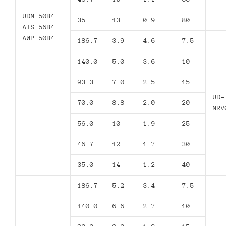
UDM 50B4
35
13
0.9
80
AIS 56B4
АИР 50В4
186.7
3.9
4.6
7.5
140.0
5.0
3.6
10
93.3
7.0
2.5
15
UD-
70.0
8.8
2.0
20
NRV
56.0
10
1.9
25
46.7
12
1.7
30
35.0
14
1.2
40
186.7
5.2
3.4
7.5
140.0
6.6
2.7
10