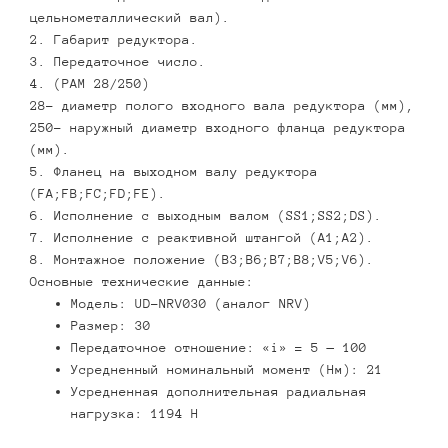
цельнометаллический вал).
2. Габарит редуктора.
3. Передаточное число.
4. (PAM 28/250)
28- диаметр полого входного вала редуктора (мм),
250- наружный диаметр входного фланца редуктора
(мм).
5. Фланец на выходном валу редуктора
(FA;FB;FC;FD;FE).
6. Исполнение с выходным валом (SS1;SS2;DS).
7. Исполнение с реактивной штангой (А1;А2).
8. Монтажное положение (В3;В6;В7;В8;V5;V6).
Основные технические данные:
Модель: UD-NRV030 (аналог NRV)
Размер: 30
Передаточное отношение: «i» = 5 — 100
Усредненный номинальный момент (Нм): 21
Усредненная дополнительная радиальная
нагрузка: 1194 Н