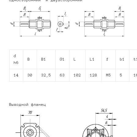
d
B
B1
G1
L
L1
f
b1
t
h6
14
30
32,5
63
102
128
M5
5
1
Выходной фланец