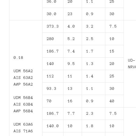
36.0
20
1.1
25
30.0
23
0.9
30
373.3
4.0
3.2
7.5
280
5.2
2.5
10
186.7
7.4
1.7
15
0.18
UD-
140
9.5
1.3
20
NRV
UDM 56A2
112
11
1.4
25
AIS 63A2
АИР 56А2
93.3
13
1.1
30
UDM 56B4
70
16
0.9
40
AIS 63B4
АИР 56В4
186.7
7.7
2.3
7.5
UDM 63A6
140.0
10
1.8
10
AIS 71A6