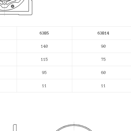
63В5
63В14
140
90
115
75
95
60
11
11