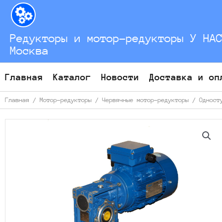
Перейти
к
содержимому
Редукторы и мотор-редукторы У НА
Москва
Главная
Каталог
Новости
Доставка и оп
Главная
/
Мотор-редукторы
/
Червячные мотор-редукторы
/
Одност