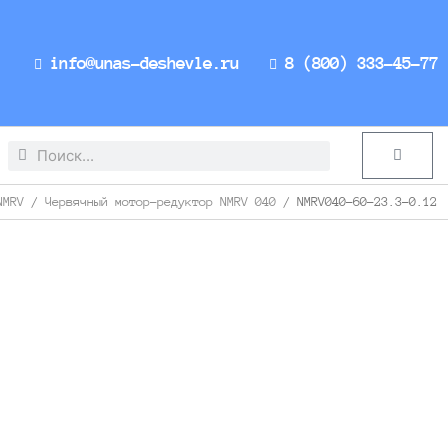
info@unas-deshevle.ru
8 (800) 333-45-77
Search
Search
Cart
NMRV
/
Червячный мотор-редуктор NMRV 040
/ NMRV040-60-23.3-0.12