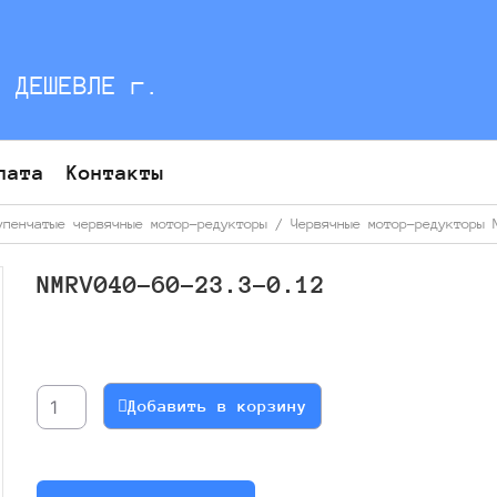
С ДЕШЕВЛЕ г.
лата
Контакты
упенчатые червячные мотор-редукторы
/
Червячные мотор-редукторы 
NMRV040-60-23.3-0.12
Количество
товара
NMRV040-
Добавить в корзину
60-
23.3-
0.12