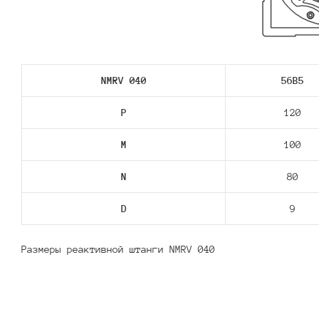
NMRV 040
56В5
P
120
M
100
N
80
D
9
Размеры реактивной штанги NMRV 040