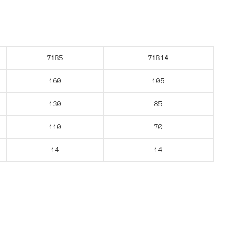
71В5
71В14
160
105
130
85
110
70
14
14