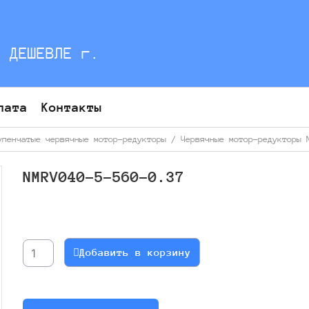
С ДЕШЕВЛЕ г.
лата
Контакты
упенчатые червячные мотор-редукторы
/
Червячные мотор-редукторы 
NMRV040-5-560-0.37
Количество
товара
NMRV040-
Добавить в корзину
5-
560-
0.37