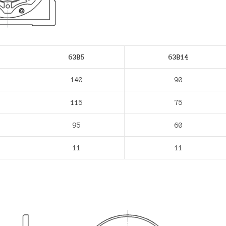
63В5
63В14
140
90
115
75
95
60
11
11