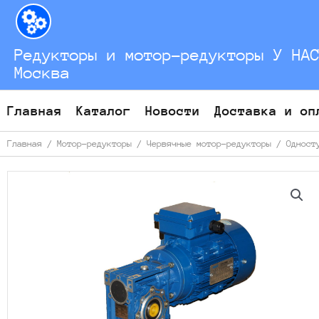
Перейти
к
содержимому
Редукторы и мотор-редукторы У НА
Москва
Главная
Каталог
Новости
Доставка и оп
Главная
/
Мотор-редукторы
/
Червячные мотор-редукторы
/
Одност