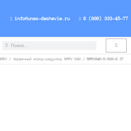
info@unas-deshevle.ru
8 (800) 333-45-77
Search
Search
Cart
NMRV
/
Червячный мотор-редуктор NMRV 040
/ NMRV040-5-560-0.37