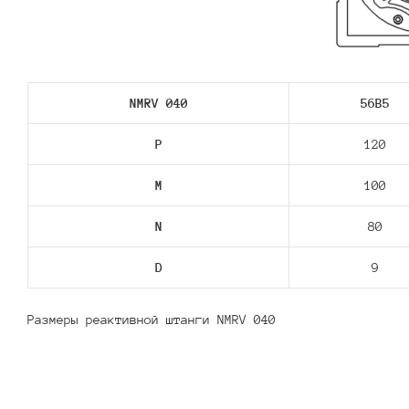
NMRV 040
56В5
P
120
M
100
N
80
D
9
Размеры реактивной штанги NMRV 040