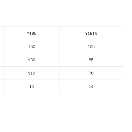
71В5
71В14
160
105
130
85
110
70
14
14