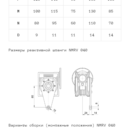
M
100
115
75
130
85
N
80
95
60
110
70
D
9
11
11
14
14
Размеры реактивной штанги NMRV 040
Варианты сборки (монтажные положения) NMRV 040