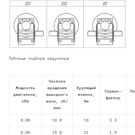
Таблица подбора редуктора
Частота
Мощность
вращения
Крутящий
Сервис-
П
двигателя,
выходного
момент,
фактор
кВт
вала, об/
Нм
мин
0,06
18.0
18
2.3
0,06
15.0
21
1.9