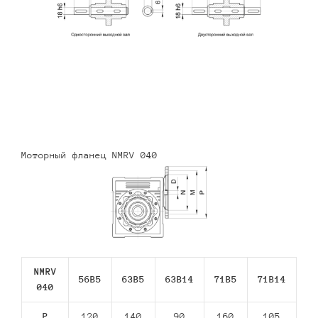
Моторный фланец NMRV 040
NMRV
56В5
63В5
63В14
71В5
71В14
040
P
120
140
90
160
105