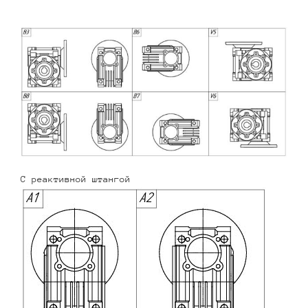
С реактивной штангой