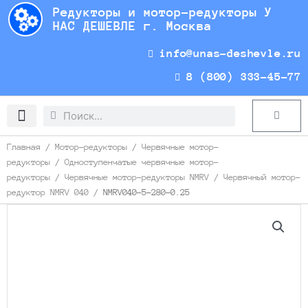
Перейти
Редукторы и мотор-редукторы У
к
НАС ДЕШЕВЛЕ г. Москва
содержимому
info@unas-deshevle.ru
8 (800) 333-45-77
Search
Search
Cart
Доставка и оплата
Главная
/
Мотор-редукторы
/
Червячные мотор-
редукторы
/
Одноступенчатые червячные мотор-
редукторы
/
Червячные мотор-редукторы NMRV
/
Червячный мотор-
редуктор NMRV 040
/ NMRV040-5-280-0.25