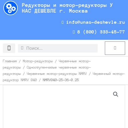
Перейти
Редукторы и мотор-редукторы У
к
НАС ДЕШЕВЛЕ г. Москва
содержимому
info@unas-deshevle.ru
8 (800) 333-45-77
Search
Search
Cart
Доставка и оплата
Главная
/
Мотор-редукторы
/
Червячные мотор-
редукторы
/
Одноступенчатые червячные мотор-
редукторы
/
Червячные мотор-редукторы NMRV
/
Червячный мотор-
редуктор NMRV 040
/ NMRV040-25-36-0.25