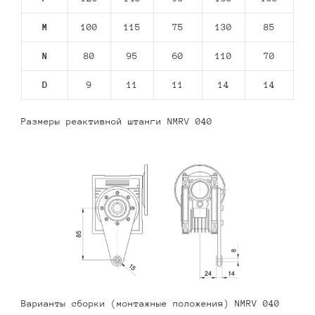
M
100
115
75
130
85
N
80
95
60
110
70
D
9
11
11
14
14
Размеры реактивной штанги NMRV 040
Варианты сборки (монтажные положения) NMRV 040