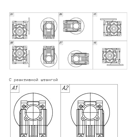
С реактивной штангой