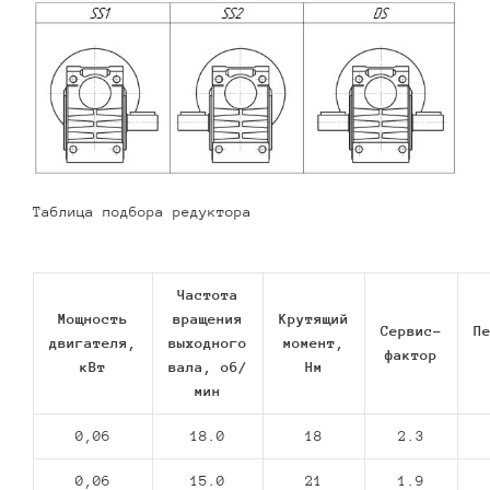
Таблица подбора редуктора
Частота
Мощность
вращения
Крутящий
Сервис-
П
двигателя,
выходного
момент,
фактор
кВт
вала, об/
Нм
мин
0,06
18.0
18
2.3
0,06
15.0
21
1.9