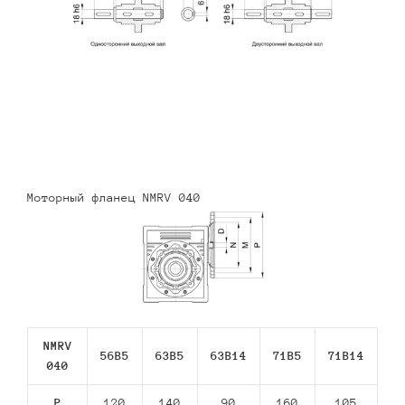
Моторный фланец NMRV 040
NMRV
56В5
63В5
63В14
71В5
71В14
040
P
120
140
90
160
105