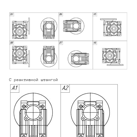
С реактивной штангой