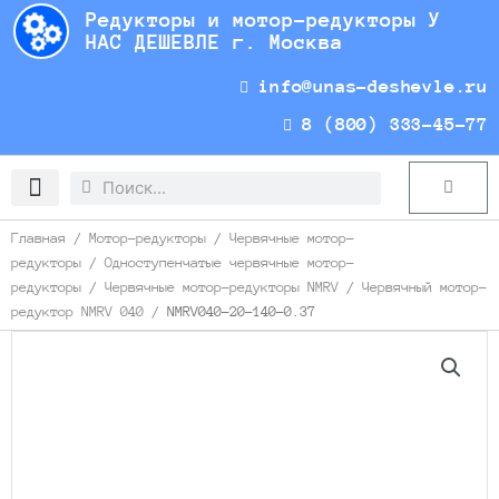
Перейти
Редукторы и мотор-редукторы У
к
НАС ДЕШЕВЛЕ г. Москва
содержимому
info@unas-deshevle.ru
8 (800) 333-45-77
Search
Search
Cart
Доставка и оплата
Главная
/
Мотор-редукторы
/
Червячные мотор-
редукторы
/
Одноступенчатые червячные мотор-
редукторы
/
Червячные мотор-редукторы NMRV
/
Червячный мотор-
редуктор NMRV 040
/ NMRV040-20-140-0.37