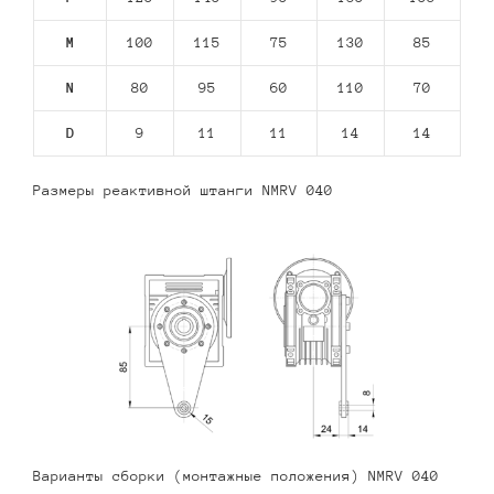
M
100
115
75
130
85
N
80
95
60
110
70
D
9
11
11
14
14
Размеры реактивной штанги NMRV 040
Варианты сборки (монтажные положения) NMRV 040