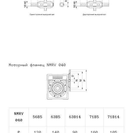
Моторный фланец NMRV 040
NMRV
56В5
63В5
63В14
71В5
71В14
040
P
120
140
90
160
105