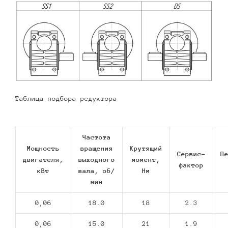
Таблица подбора редуктора
Частота
Мощность
вращения
Крутящий
Сервис-
П
двигателя,
выходного
момент,
фактор
кВт
вала, об/
Нм
мин
0,06
18.0
18
2.3
0,06
15.0
21
1.9