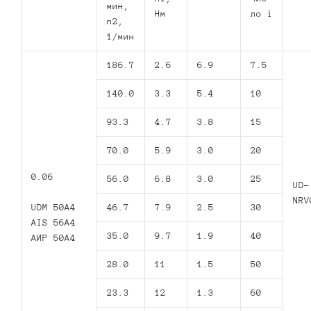
мин,
Нм
ло i
n2,
1/мин
186.7
2.6
6.9
7.5
140.0
3.3
5.4
10
93.3
4.7
3.8
15
70.0
5.9
3.0
20
0.06
56.0
6.8
3.0
25
UD-
NRV
UDM 50A4
46.7
7.9
2.5
30
AIS 56A4
35.0
9.7
1.9
40
AИР 50А4
28.0
11
1.5
50
23.3
12
1.3
60