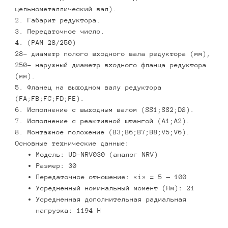
цельнометаллический вал).
2. Габарит редуктора.
3. Передаточное число.
4. (PAM 28/250)
28- диаметр полого входного вала редуктора (мм),
250- наружный диаметр входного фланца редуктора
(мм).
5. Фланец на выходном валу редуктора
(FA;FB;FC;FD;FE).
6. Исполнение с выходным валом (SS1;SS2;DS).
7. Исполнение с реактивной штангой (А1;А2).
8. Монтажное положение (В3;В6;В7;В8;V5;V6).
Основные технические данные:
Модель: UD-NRV030 (аналог NRV)
Размер: 30
Передаточное отношение: «i» = 5 — 100
Усредненный номинальный момент (Нм): 21
Усредненная дополнительная радиальная
нагрузка: 1194 Н