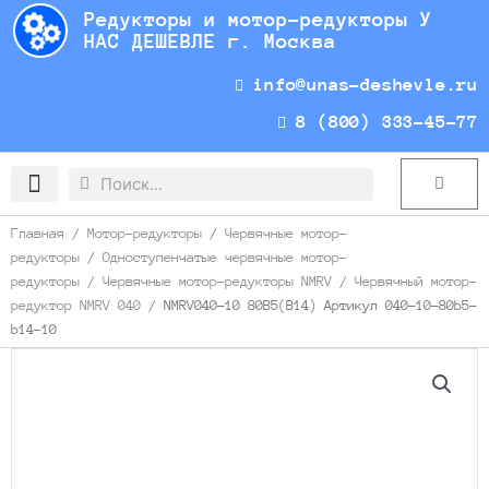
Перейти
Редукторы и мотор-редукторы У
к
НАС ДЕШЕВЛЕ г. Москва
содержимому
info@unas-deshevle.ru
8 (800) 333-45-77
Search
Search
Cart
Доставка и оплата
Главная
/
Мотор-редукторы
/
Червячные мотор-
редукторы
/
Одноступенчатые червячные мотор-
редукторы
/
Червячные мотор-редукторы NMRV
/
Червячный мотор-
редуктор NMRV 040
/ NMRV040-10 80B5(B14) Артикул 040-10-80b5-
b14-10