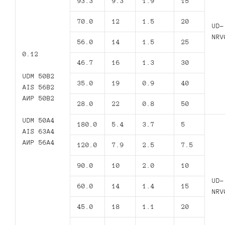
93.3
9.3
1.9
15
70.0
12
1.5
20
UD-
NRV
56.0
14
1.5
25
0.12
46.7
16
1.3
30
UDM 50B2
35.0
19
0.9
40
AIS 56B2
АИР 50В2
28.0
22
0.8
50
UDM 50A4
180.0
5.4
3.7
5
AIS 63A4
АИР 56А4
120.0
7.9
2.5
7.5
90.0
10
2.0
10
UD-
60.0
14
1.4
15
NRV
45.0
18
1.1
20