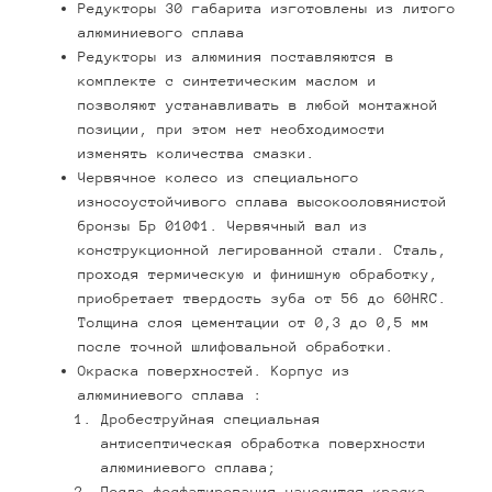
Редукторы 30 габарита изготовлены из литого
алюминиевого сплава
Редукторы из алюминия поставляются в
комплекте с синтетическим маслом и
позволяют устанавливать в любой монтажной
позиции, при этом нет необходимости
изменять количества смазки.
Червячное колесо из специального
износоустойчивого сплава высокооловянистой
бронзы Бр 010Ф1. Червячный вал из
конструкционной легированной стали. Сталь,
проходя термическую и финишную обработку,
приобретает твердость зуба от 56 до 60HRC.
Толщина слоя цементации от 0,3 до 0,5 мм
после точной шлифовальной обработки.
Окраска поверхностей. Корпус из
алюминиевого сплава :
Дробеструйная специальная
антисептическая обработка поверхности
алюминиевого сплава;
После фосфатирования наносится краска