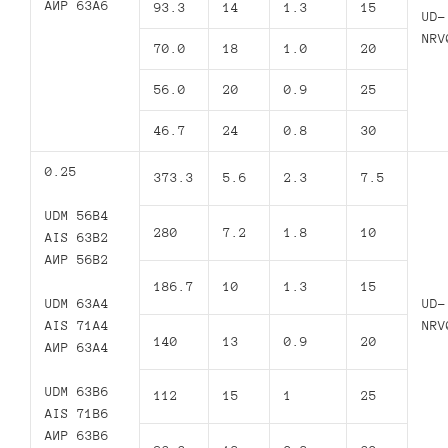
АИР 63А6
93.3
14
1.3
15
UD-
NRV
70.0
18
1.0
20
56.0
20
0.9
25
46.7
24
0.8
30
0.25
373.3
5.6
2.3
7.5
UDM 56B4
280
7.2
1.8
10
AIS 63B2
АИР 56В2
186.7
10
1.3
15
UDM 63A4
UD-
AIS 71A4
NRV
140
13
0.9
20
АИР 63А4
UDM 63B6
112
15
1
25
AIS 71B6
АИР 63В6