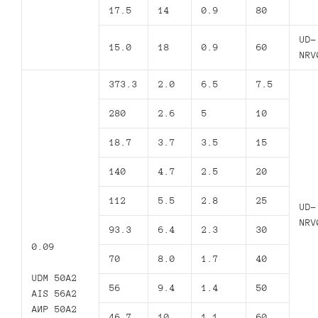
17.5
14
0.9
80
UD-
15.0
18
0.9
60
NRV
373.3
2.0
6.5
7.5
280
2.6
5
10
18.7
3.7
3.5
15
140
4.7
2.5
20
112
5.5
2.8
25
UD-
NRV
93.3
6.4
2.3
30
0.09
70
8.0
1.7
40
UDM 50A2
56
9.4
1.4
50
AIS 56A2
АИР 50А2
46.7
10
1.1
60