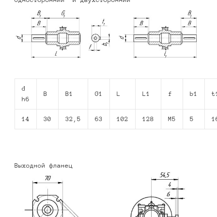
d
B
B1
G1
L
L1
f
b1
t
h6
14
30
32,5
63
102
128
M5
5
1
Выходной фланец