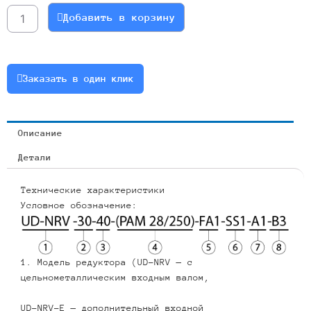
NMRV040-
Добавить в корзину
10
80B5(B14)
Артикул
040-
Заказать в один клик
10-
80b5-
b14-
Описание
10
Детали
Технические характеристики
Условное обозначение:
1. Модель редуктора (UD-NRV — с
цельнометаллическим входным валом,
UD-NRV-E — дополнительный входной