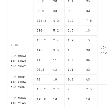
36.0
20
1.1
25
30.0
23
0.9
30
373.3
4.0
3.2
7.5
280
5.2
2.5
10
186.7
7.4
1.7
15
0.18
UD-
140
9.5
1.3
20
NRV
UDM 56A2
112
11
1.4
25
AIS 63A2
АИР 56А2
93.3
13
1.1
30
UDM 56B4
70
16
0.9
40
AIS 63B4
АИР 56В4
186.7
7.7
2.3
7.5
UDM 63A6
140.0
10
1.8
10
AIS 71A6