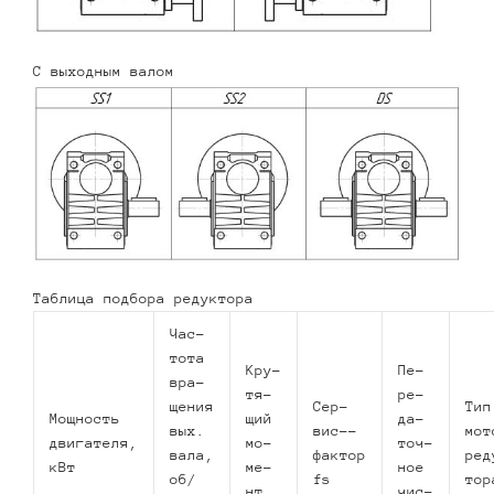
С выходным валом
Таблица подбора редуктора
Час­
то­та
Кру­
Пе­
вра­
тя­
ре­
ще­ния
Сер­
Тип
Мощ­ность
щий
да­
вых.
вис-­
мот
двигателя,
мо­
точ­
вала,
фактор
ре­
кВт
ме­
ное
об/
fs
то­р
нт,
чис­