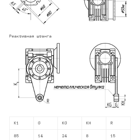
Реактивная штанга
K1
G
KG
KH
R
85
14
24
8
15