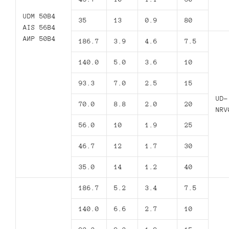
UDM 50B4
35
13
0.9
80
AIS 56B4
АИР 50В4
186.7
3.9
4.6
7.5
140.0
5.0
3.6
10
93.3
7.0
2.5
15
UD-
70.0
8.8
2.0
20
NRV
56.0
10
1.9
25
46.7
12
1.7
30
35.0
14
1.2
40
186.7
5.2
3.4
7.5
140.0
6.6
2.7
10