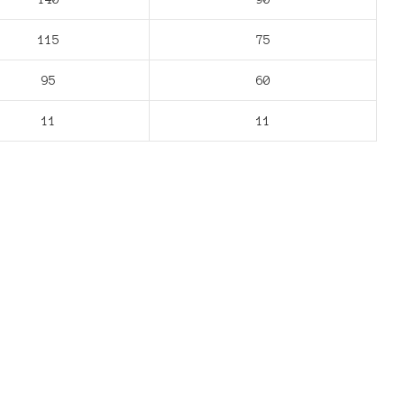
115
75
95
60
11
11