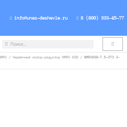
info@unas-deshevle.ru
8 (800) 333-45-77
Search
Search
Cart
NMRV
/
Червячный мотор-редуктор NMRV 030
/ NMRV030-7.5-373.3-