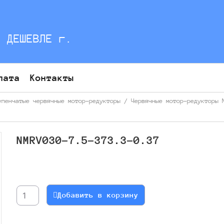
С ДЕШЕВЛЕ г.
лата
Контакты
упенчатые червячные мотор-редукторы
/
Червячные мотор-редукторы 
NMRV030-7.5-373.3-0.37
Количество
товара
NMRV030-
Добавить в корзину
7.5-
373.3-