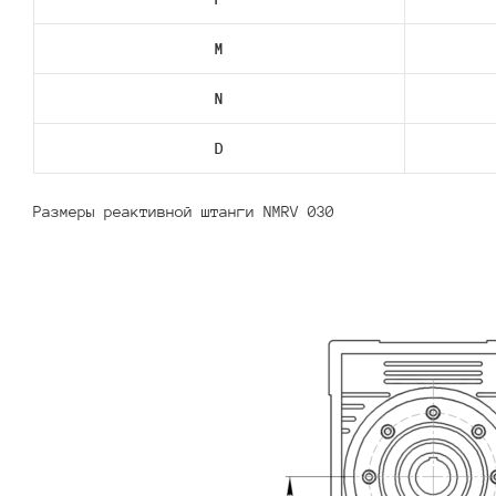
M
N
D
Размеры реактивной штанги NMRV 030