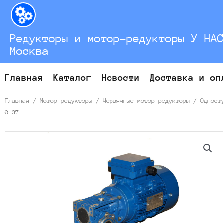
Перейти
к
содержимому
Редукторы и мотор-редукторы У НА
Москва
Главная
Каталог
Новости
Доставка и оп
Главная
/
Мотор-редукторы
/
Червячные мотор-редукторы
/
Одност
0.37