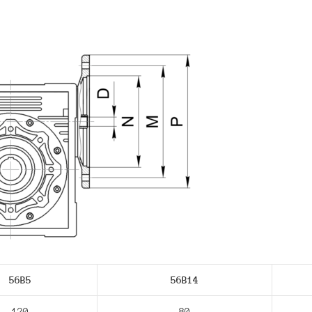
56В5
56В14
120
80