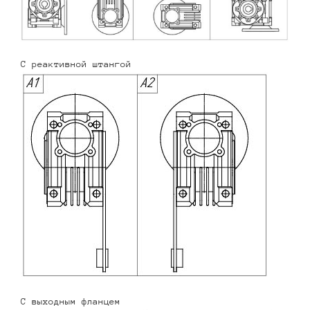
С реактивной штангой
С выходным фланцем