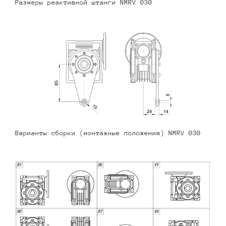
Размеры реактивной штанги NMRV 030
Варианты сборки (монтажные положения) NMRV 030