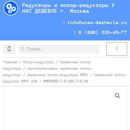
Перейти
Редукторы и мотор-редукторы У
к
НАС ДЕШЕВЛЕ г. Москва
содержимому
info@unas-deshevle.ru
8 (800) 333-45-77
Search
Search
Cart
Доставка и оплата
Главная
/
Мотор-редукторы
/
Червячные мотор-
редукторы
/
Одноступенчатые червячные мотор-
редукторы
/
Червячные мотор-редукторы NMRV
/
Червячный мотор-
редуктор NMRV 030
/ NMRV030-7.5-186.7-0.09