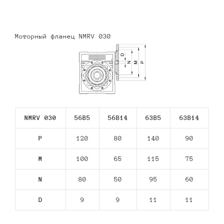
Моторный фланец NMRV 030
NMRV 030
56В5
56В14
63В5
63В14
P
120
80
140
90
M
100
65
115
75
N
80
50
95
60
D
9
9
11
11