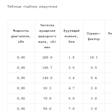
Таблица подбора редуктора
Частота
Мощность
вращения
Крутящий
Сервис-
П
двигателя,
выходного
момент,
фактор
кВт
вала, об/
Н*м
мин
0,06
280.0
1.8
10.1
0,06
186.7
2.6
6.9
0,06
140.0
3.4
5.4
0,06
93.3
4.7
3.8
0,06
70.0
6.0
3.0
0,06
56.0
7.0
3.0