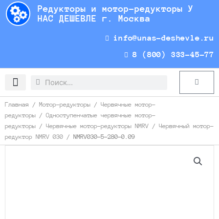
Перейти
Редукторы и мотор-редукторы У
к
НАС ДЕШЕВЛЕ г. Москва
содержимому
info@unas-deshevle.ru
8 (800) 333-45-77
Search
Search
Cart
Доставка и оплата
Главная
/
Мотор-редукторы
/
Червячные мотор-
редукторы
/
Одноступенчатые червячные мотор-
редукторы
/
Червячные мотор-редукторы NMRV
/
Червячный мотор-
редуктор NMRV 030
/ NMRV030-5-280-0.09