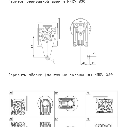
Размеры реактивной штанги NMRV 030
Варианты сборки (монтажные положения) NMRV 030