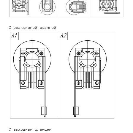
С реактивной штангой
С выходным фланцем