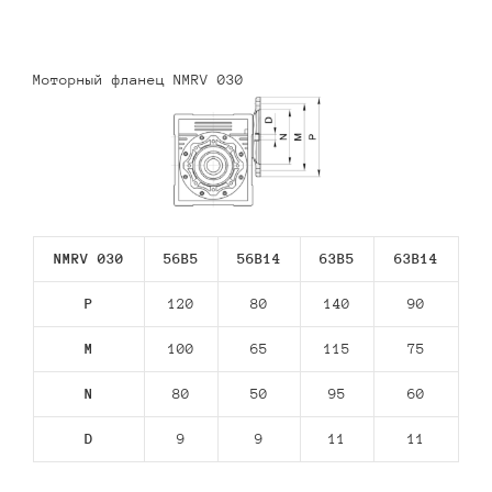
Моторный фланец NMRV 030
NMRV 030
56В5
56В14
63В5
63В14
P
120
80
140
90
M
100
65
115
75
N
80
50
95
60
D
9
9
11
11