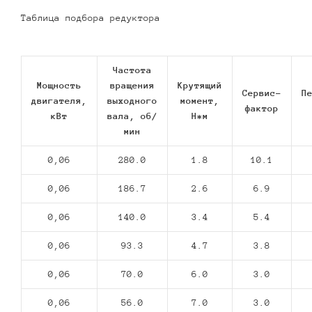
Таблица подбора редуктора
Частота
Мощность
вращения
Крутящий
Сервис-
П
двигателя,
выходного
момент,
фактор
кВт
вала, об/
Н*м
мин
0,06
280.0
1.8
10.1
0,06
186.7
2.6
6.9
0,06
140.0
3.4
5.4
0,06
93.3
4.7
3.8
0,06
70.0
6.0
3.0
0,06
56.0
7.0
3.0