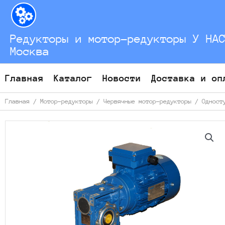
Перейти
к
содержимому
Редукторы и мотор-редукторы У НА
Москва
Главная
Каталог
Новости
Доставка и оп
Главная
/
Мотор-редукторы
/
Червячные мотор-редукторы
/
Одност