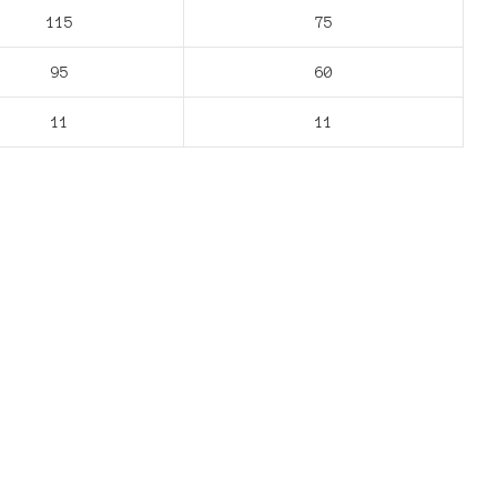
115
75
95
60
11
11