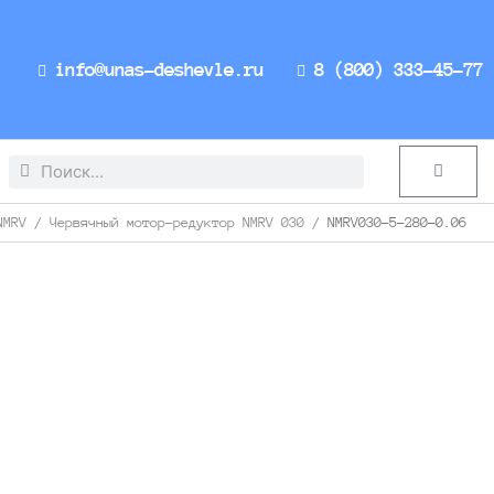
info@unas-deshevle.ru
8 (800) 333-45-77
Search
Search
Cart
NMRV
/
Червячный мотор-редуктор NMRV 030
/ NMRV030-5-280-0.06