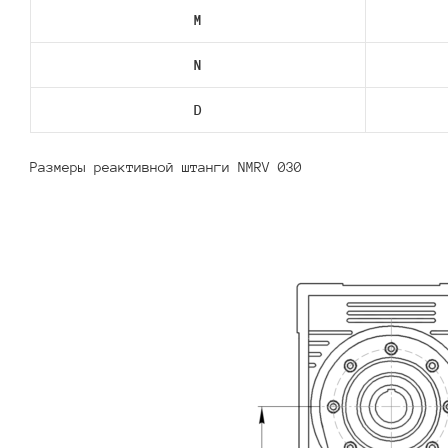
M
N
D
Размеры реактивной штанги NMRV 030