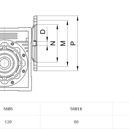
56В5
56В14
120
80