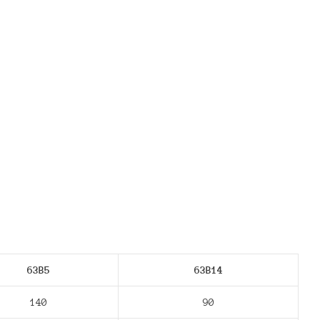
63В5
63В14
140
90