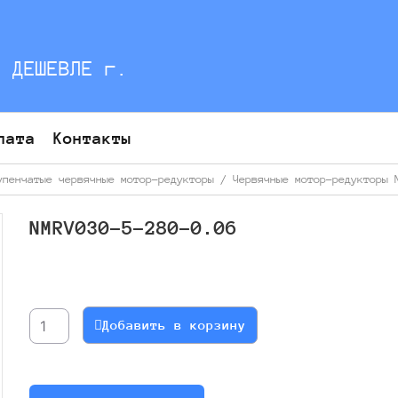
С ДЕШЕВЛЕ г.
лата
Контакты
упенчатые червячные мотор-редукторы
/
Червячные мотор-редукторы 
NMRV030-5-280-0.06
Количество
товара
NMRV030-
Добавить в корзину
5-
280-
0.06