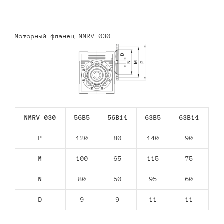
Моторный фланец NMRV 030
NMRV 030
56В5
56В14
63В5
63В14
P
120
80
140
90
M
100
65
115
75
N
80
50
95
60
D
9
9
11
11