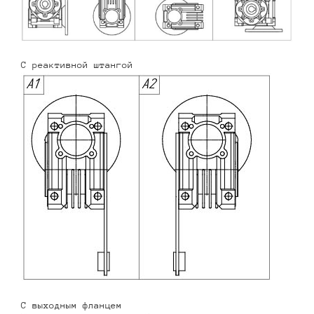
С реактивной штангой
С выходным фланцем