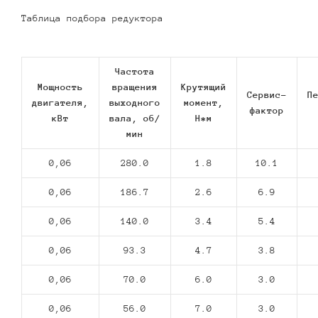
Таблица подбора редуктора
Частота
Мощность
вращения
Крутящий
Сервис-
П
двигателя,
выходного
момент,
фактор
кВт
вала, об/
Н*м
мин
0,06
280.0
1.8
10.1
0,06
186.7
2.6
6.9
0,06
140.0
3.4
5.4
0,06
93.3
4.7
3.8
0,06
70.0
6.0
3.0
0,06
56.0
7.0
3.0