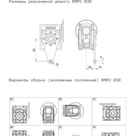
Размеры реактивной штанги NMRV 030
Варианты сборки (монтажные положения) NMRV 030