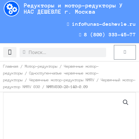
Перейти
Редукторы и мотор-редукторы У
к
НАС ДЕШЕВЛЕ г. Москва
содержимому
info@unas-deshevle.ru
8 (800) 333-45-77
Search
Search
Cart
Доставка и оплата
Главная
/
Мотор-редукторы
/
Червячные мотор-
редукторы
/
Одноступенчатые червячные мотор-
редукторы
/
Червячные мотор-редукторы NMRV
/
Червячный мотор-
редуктор NMRV 030
/ NMRV030-20-140-0.09