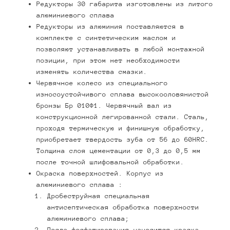
Редукторы 30 габарита изготовлены из литого
алюминиевого сплава
Редукторы из алюминия поставляются в
комплекте с синтетическим маслом и
позволяют устанавливать в любой монтажной
позиции, при этом нет необходимости
изменять количества смазки.
Червячное колесо из специального
износоустойчивого сплава высокооловянистой
бронзы Бр 010Ф1. Червячный вал из
конструкционной легированной стали. Сталь,
проходя термическую и финишную обработку,
приобретает твердость зуба от 56 до 60HRC.
Толщина слоя цементации от 0,3 до 0,5 мм
после точной шлифовальной обработки.
Окраска поверхностей. Корпус из
алюминиевого сплава :
Дробеструйная специальная
антисептическая обработка поверхности
алюминиевого сплава;
После фосфатирования наносится краска