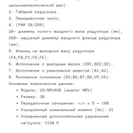
цельнометаллический вал).
2. Габарит редуктора.
3. Передаточное число.
4. (PAM 28/250)
28- диаметр полого входного вала редуктора (мм),
250- наружный диаметр входного фланца редуктора
(мм).
5. Фланец на выходном валу редуктора
(FA;FB;FC;FD;FE).
6. Исполнение с выходным валом (SS1;SS2;DS).
7. Исполнение с реактивной штангой (А1;А2).
8. Монтажное положение (В3;В6;В7;В8;V5;V6).
Основные технические данные:
Модель: UD-NRV030 (аналог NRV)
Размер: 30
Передаточное отношение: «i» = 5 — 100
Усредненный номинальный момент (Нм): 21
Усредненная дополнительная радиальная
нагрузка: 1194 Н