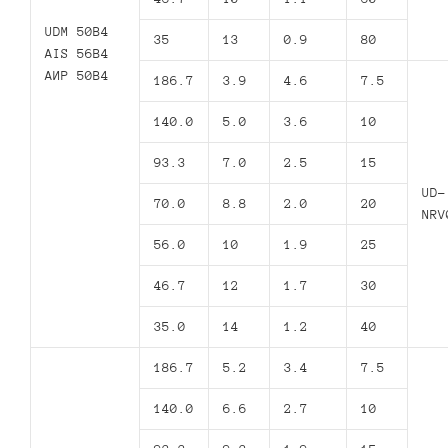
UDM 50B4
35
13
0.9
80
AIS 56B4
АИР 50В4
186.7
3.9
4.6
7.5
140.0
5.0
3.6
10
93.3
7.0
2.5
15
UD-
70.0
8.8
2.0
20
NRV
56.0
10
1.9
25
46.7
12
1.7
30
35.0
14
1.2
40
186.7
5.2
3.4
7.5
140.0
6.6
2.7
10