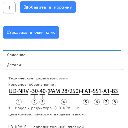
NMRV030-
Добавить в корзину
10
56B5(B14)
Артикул
030-
Заказать в один клик
10-
56b5-
b14-
Описание
6
Детали
Технические характеристики
Условное обозначение:
1. Модель редуктора (UD-NRV — с
цельнометаллическим входным валом,
UD-NRV-E — дополнительный входной