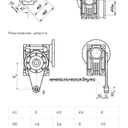
Реактивная штанга
K1
G
KG
KH
R
85
14
24
8
15