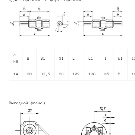
d
B
B1
G1
L
L1
f
b1
t
h6
14
30
32,5
63
102
128
M5
5
1
Выходной фланец