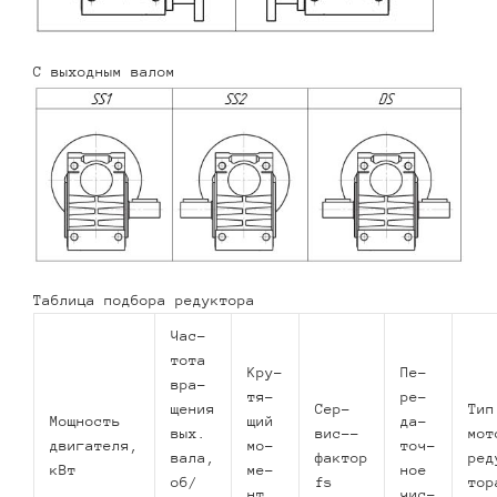
С выходным валом
Таблица подбора редуктора
Час­
то­та
Кру­
Пе­
вра­
тя­
ре­
ще­ния
Сер­
Тип
Мощ­ность
щий
да­
вых.
вис-­
мот
двигателя,
мо­
точ­
вала,
фактор
ре­
кВт
ме­
ное
об/
fs
то­р
нт,
чис­