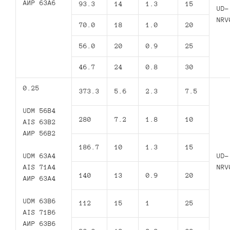
АИР 63А6
93.3
14
1.3
15
UD-
NRV
70.0
18
1.0
20
56.0
20
0.9
25
46.7
24
0.8
30
0.25
373.3
5.6
2.3
7.5
UDM 56B4
280
7.2
1.8
10
AIS 63B2
АИР 56В2
186.7
10
1.3
15
UDM 63A4
UD-
AIS 71A4
NRV
140
13
0.9
20
АИР 63А4
UDM 63B6
112
15
1
25
AIS 71B6
АИР 63В6