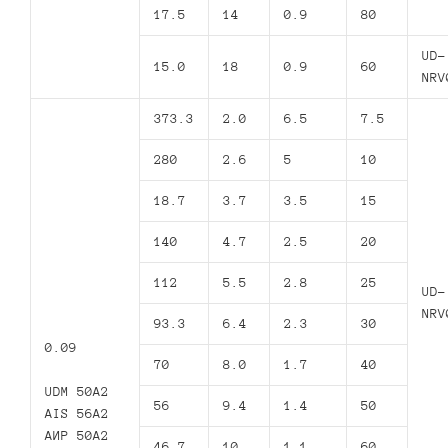
17.5
14
0.9
80
UD-
15.0
18
0.9
60
NRV
373.3
2.0
6.5
7.5
280
2.6
5
10
18.7
3.7
3.5
15
140
4.7
2.5
20
112
5.5
2.8
25
UD-
NRV
93.3
6.4
2.3
30
0.09
70
8.0
1.7
40
UDM 50A2
56
9.4
1.4
50
AIS 56A2
АИР 50А2
46.7
10
1.1
60