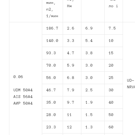
мин,
Нм
ло i
n2,
1/мин
186.7
2.6
6.9
7.5
140.0
3.3
5.4
10
93.3
4.7
3.8
15
70.0
5.9
3.0
20
0.06
56.0
6.8
3.0
25
UD-
NRV
UDM 50A4
46.7
7.9
2.5
30
AIS 56A4
35.0
9.7
1.9
40
AИР 50А4
28.0
11
1.5
50
23.3
12
1.3
60