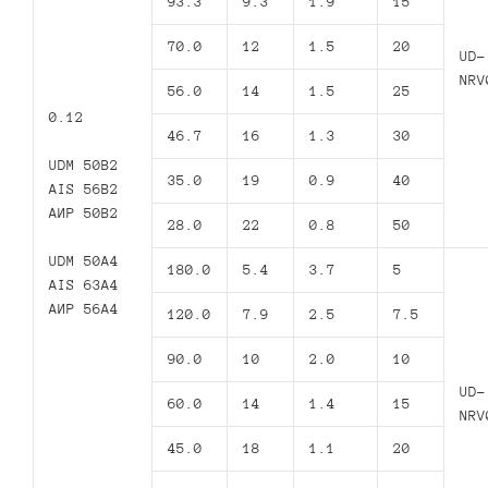
93.3
9.3
1.9
15
70.0
12
1.5
20
UD-
NRV
56.0
14
1.5
25
0.12
46.7
16
1.3
30
UDM 50B2
35.0
19
0.9
40
AIS 56B2
АИР 50В2
28.0
22
0.8
50
UDM 50A4
180.0
5.4
3.7
5
AIS 63A4
АИР 56А4
120.0
7.9
2.5
7.5
90.0
10
2.0
10
UD-
60.0
14
1.4
15
NRV
45.0
18
1.1
20