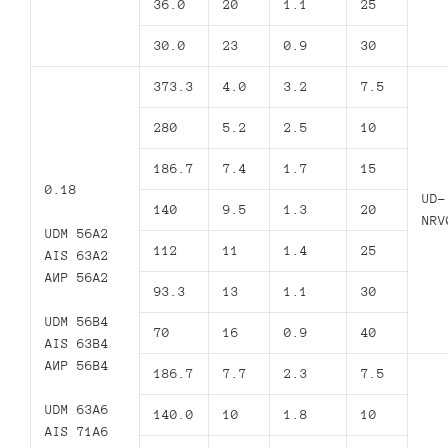
36.0
20
1.1
25
30.0
23
0.9
30
373.3
4.0
3.2
7.5
280
5.2
2.5
10
186.7
7.4
1.7
15
0.18
UD-
140
9.5
1.3
20
NRV
UDM 56A2
112
11
1.4
25
AIS 63A2
АИР 56А2
93.3
13
1.1
30
UDM 56B4
70
16
0.9
40
AIS 63B4
АИР 56В4
186.7
7.7
2.3
7.5
UDM 63A6
140.0
10
1.8
10
AIS 71A6