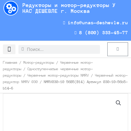
Перейти
Редукторы и мотор-редукторы У
к
НАС ДЕШЕВЛЕ г. Москва
содержимому
info@unas-deshevle.ru
8 (800) 333-45-77
Search
Search
Cart
Доставка и оплата
Главная
/
Мотор-редукторы
/
Червячные мотор-
редукторы
/
Одноступенчатые червячные мотор-
редукторы
/
Червячные мотор-редукторы NMRV
/
Червячный мотор-
редуктор NMRV 030
/ NMRV030-10 56B5(B14) Артикул 030-10-56b5-
b14-6