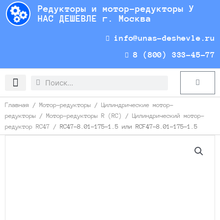
Перейти
Редукторы и мотор-редукторы У
к
НАС ДЕШЕВЛЕ г. Москва
содержимому
info@unas-deshevle.ru
8 (800) 333-45-77
Search
Search
Cart
Доставка и оплата
Главная
/
Мотор-редукторы
/
Цилиндрические мотор-
редукторы
/
Мотор-редукторы R (RC)
/
Цилиндрический мотор-
редуктор RC47
/ RC47-8.01-175-1.5 или RCF47-8.01-175-1.5