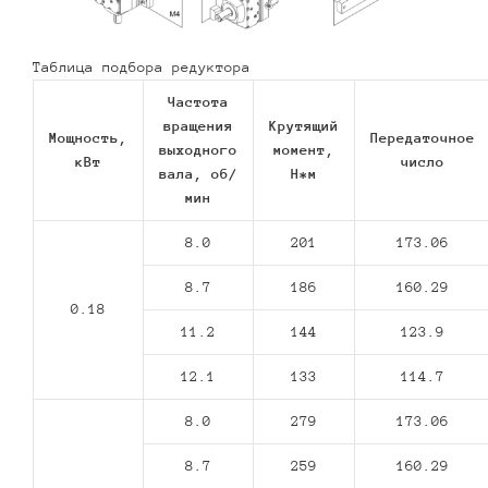
Таблица подбора редуктора
Частота
вращения
Крутящий
Мощность,
Передаточное
выходного
момент,
кВт
число
вала, об/
Н*м
мин
8.0
201
173.06
8.7
186
160.29
0.18
11.2
144
123.9
12.1
133
114.7
8.0
279
173.06
8.7
259
160.29