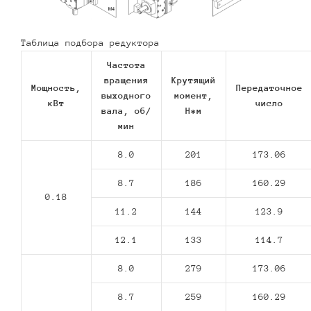
Таблица подбора редуктора
Частота
вращения
Крутящий
Мощность,
Передаточное
выходного
момент,
кВт
число
вала, об/
Н*м
мин
8.0
201
173.06
8.7
186
160.29
0.18
11.2
144
123.9
12.1
133
114.7
8.0
279
173.06
8.7
259
160.29