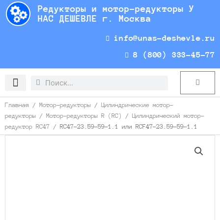
Перейти
Редукторы и мотор-редукторы У
к
НАС ДЕШЕВЛЕ г. Москва
содержимому
info@unas-deshevle.ru
8 (800) 333-45-77
Search
Search
Cart
Доставка и оплата
Главная
/
Мотор-редукторы
/
Цилиндрические мотор-
редукторы
/
Мотор-редукторы R (RC)
/
Цилиндрический мотор-
редуктор RC47
/ RC47-23.59-59-1.1 или RCF47-23.59-59-1.1