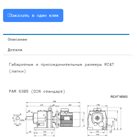
1.1
или
Заказать в один клик
RCF47-
23.59-
59-
Описание
1.1
Детали
Габаритные и присоединительные размеры RC47
(лапки)
PAM 63B5 (DIN стандарт)