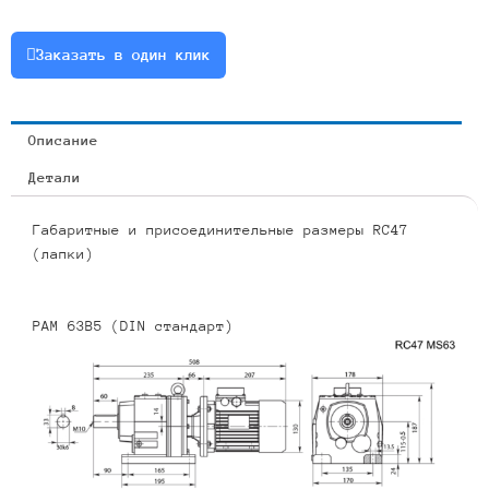
0.37
или
Заказать в один клик
RCF47-
23.28-
60-
Описание
0.37
Детали
Габаритные и присоединительные размеры RC47
(лапки)
PAM 63B5 (DIN стандарт)