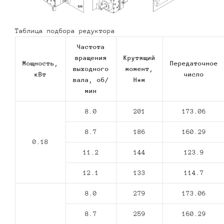
Таблица подбора редуктора
Частота
вращения
Крутящий
Мощность,
Передаточное
выходного
момент,
кВт
число
вала, об/
Н*м
мин
8.0
201
173.06
8.7
186
160.29
0.18
11.2
144
123.9
12.1
133
114.7
8.0
279
173.06
8.7
259
160.29