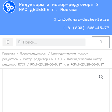
Перейти
Редукторы и мотор-редукторы У
к
НАС ДЕШЕВЛЕ г. Москва
содержимому
info@unas-deshevle.ru
8 (800) 333-45-77
Search
Search
Cart
Доставка и оплата
Главная
/
Мотор-редукторы
/
Цилиндрические мотор-
редукторы
/
Мотор-редукторы R (RC)
/
Цилиндрический мотор-
редуктор RC47
/ RC47-23.28-60-0.37 или RCF47-23.28-60-0.37