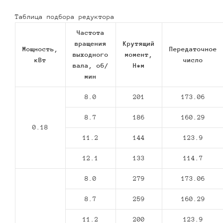
Таблица подбора редуктора
Частота
вращения
Крутящий
Мощность,
Передаточное
выходного
момент,
кВт
число
вала, об/
Н*м
мин
8.0
201
173.06
8.7
186
160.29
0.18
11.2
144
123.9
12.1
133
114.7
8.0
279
173.06
8.7
259
160.29
11.2
200
123.9