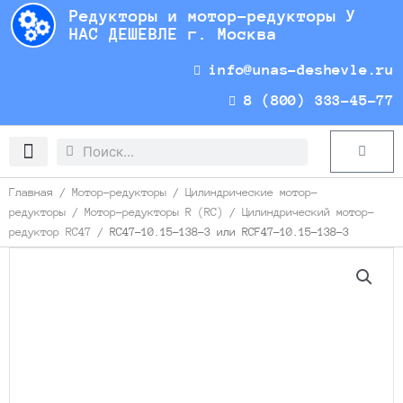
Перейти
Редукторы и мотор-редукторы У
к
НАС ДЕШЕВЛЕ г. Москва
содержимому
info@unas-deshevle.ru
8 (800) 333-45-77
Search
Search
Cart
Доставка и оплата
Главная
/
Мотор-редукторы
/
Цилиндрические мотор-
редукторы
/
Мотор-редукторы R (RC)
/
Цилиндрический мотор-
редуктор RC47
/ RC47-10.15-138-3 или RCF47-10.15-138-3