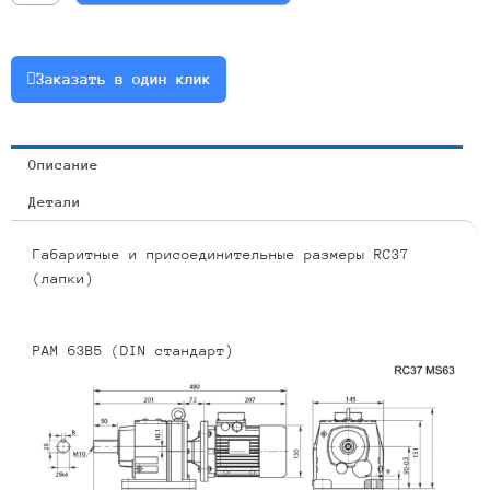
10.6-
0.18
или
Заказать в один клик
RCF37-
84.61-
10.6-
Описание
0.18
Детали
Габаритные и присоединительные размеры RC37
(лапки)
PAM 63B5 (DIN стандарт)