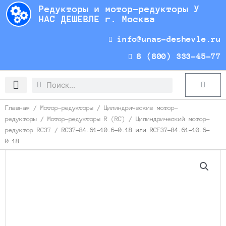
Перейти
Редукторы и мотор-редукторы У
к
НАС ДЕШЕВЛЕ г. Москва
содержимому
info@unas-deshevle.ru
8 (800) 333-45-77
Search
Search
Cart
Доставка и оплата
Главная
/
Мотор-редукторы
/
Цилиндрические мотор-
редукторы
/
Мотор-редукторы R (RC)
/
Цилиндрический мотор-
редуктор RC37
/ RC37-84.61-10.6-0.18 или RCF37-84.61-10.6-
0.18