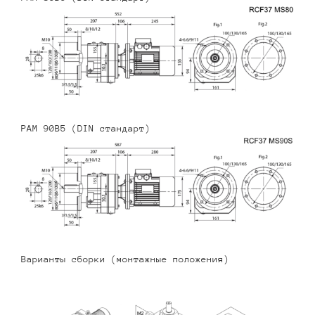
PAM 90B5 (DIN стандарт)
Варианты сборки (монтажные положения)