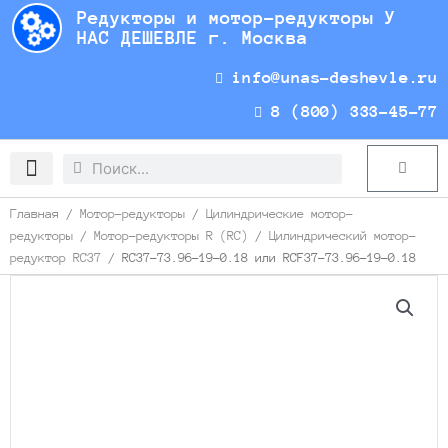
Перейти
Редукторы и мотор-редукторы У
к
НАС ДЕШЕВЛЕ г. Москва
содержимому
info@unas-deshevle.ru
8 (800) 333-45-77
Search
Search
Cart
Доставка и оплата
Главная
/
Мотор-редукторы
/
Цилиндрические мотор-
редукторы
/
Мотор-редукторы R (RC)
/
Цилиндрический мотор-
редуктор RC37
/ RC37-73.96-19-0.18 или RCF37-73.96-19-0.18