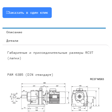
0.18
или
Заказать в один клик
RCF37-
73.96-
19-
Описание
0.18
Детали
Габаритные и присоединительные размеры RC37
(лапки)
PAM 63B5 (DIN стандарт)