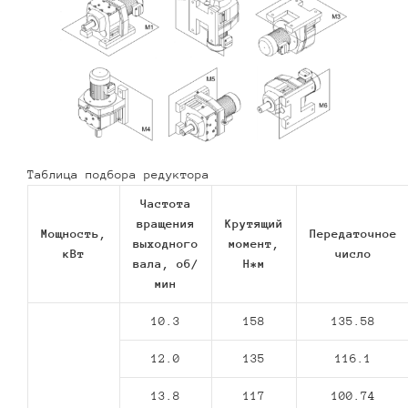
Таблица подбора редуктора
Частота
вращения
Крутящий
Мощность,
Передаточное
выходного
момент,
кВт
число
вала, об/
Н*м
мин
10.3
158
135.58
12.0
135
116.1
13.8
117
100.74