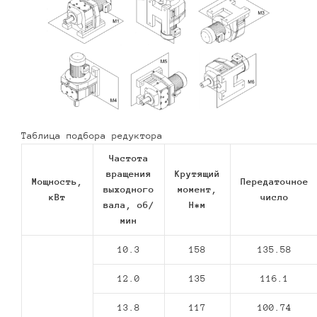
Таблица подбора редуктора
Частота
вращения
Крутящий
Мощность,
Передаточное
выходного
момент,
кВт
число
вала, об/
Н*м
мин
10.3
158
135.58
12.0
135
116.1
13.8
117
100.74