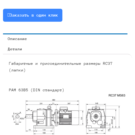
1.1
или
Заказать в один клик
RCF37-
7.97-
176-
Описание
1.1
Детали
Габаритные и присоединительные размеры RC37
(лапки)
PAM 63B5 (DIN стандарт)