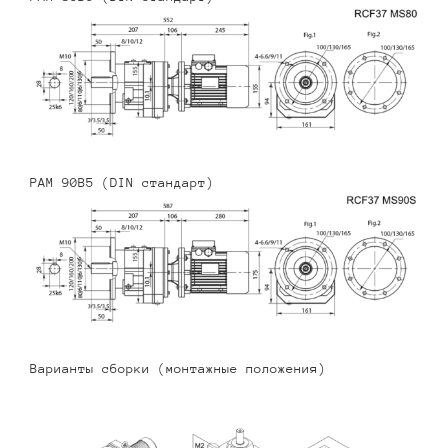
PAM 90B5 (DIN стандарт)
Варианты сборки (монтажные положения)