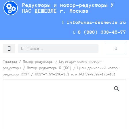
Перейти
Редукторы и мотор-редукторы У
к
НАС ДЕШЕВЛЕ г. Москва
содержимому
info@unas-deshevle.ru
8 (800) 333-45-77
Search
Search
Cart
Доставка и оплата
Главная
/
Мотор-редукторы
/
Цилиндрические мотор-
редукторы
/
Мотор-редукторы R (RC)
/
Цилиндрический мотор-
редуктор RC37
/ RC37-7.97-176-1.1 или RCF37-7.97-176-1.1