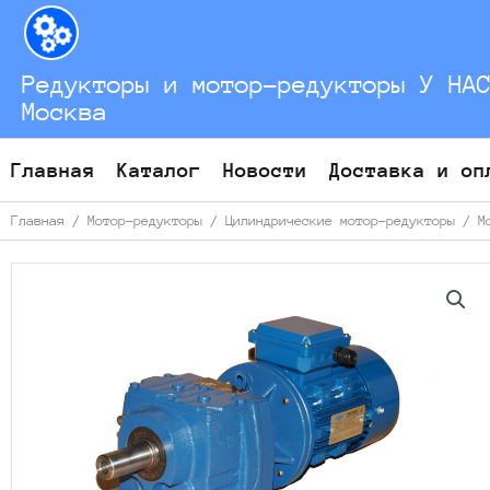
Перейти
к
содержимому
Редукторы и мотор-редукторы У НА
Москва
Главная
Каталог
Новости
Доставка и оп
Главная
/
Мотор-редукторы
/
Цилиндрические мотор-редукторы
/
М