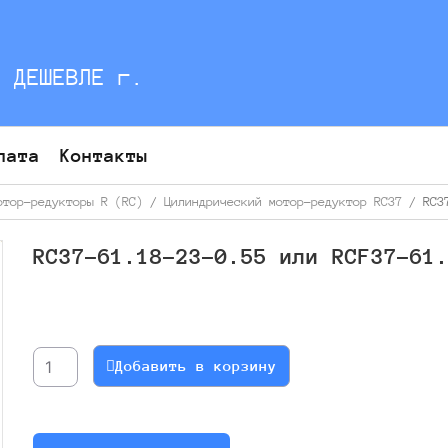
С ДЕШЕВЛЕ г.
лата
Контакты
отор-редукторы R (RC)
/
Цилиндрический мотор-редуктор RC37
/ RC37
RC37-61.18-23-0.55 или RCF37-61
Количество
товара
RC37-
Добавить в корзину
61.18-
23-
0.55