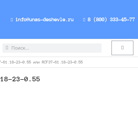
info@unas-deshevle.ru
8 (800) 333-45-77
Search
Search
Cart
-61.18-23-0.55 или RCF37-61.18-23-0.55
.18-23-0.55