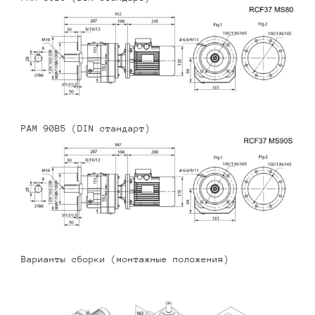
PAM 90B5 (DIN стандарт)
Варианты сборки (монтажные положения)