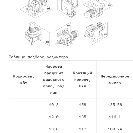
Таблица подбора редуктора
Частота
вращения
Крутящий
Мощность,
Передаточное
выходного
момент,
кВт
число
вала, об/
Н*м
мин
10.3
158
135.58
12.0
135
116.1
13.8
117
100.74