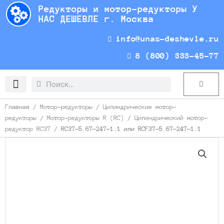
Перейти
Редукторы и мотор-редукторы У
к
НАС ДЕШЕВЛЕ г. Москва
содержимому
info@unas-deshevle.ru
8 (800) 333-45-77
Search
Search
Cart
Доставка и оплата
Главная
/
Мотор-редукторы
/
Цилиндрические мотор-
редукторы
/
Мотор-редукторы R (RC)
/
Цилиндрический мотор-
редуктор RC37
/ RC37-5.67-247-1.1 или RCF37-5.67-247-1.1