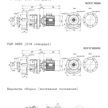
PAM 90B5 (DIN стандарт)
Варианты сборки (монтажные положения)