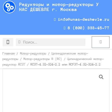
Перейти
Редукторы и мотор-редукторы У
к
НАС ДЕШЕВЛЕ г. Москва
содержимому
info@unas-deshevle.ru
8 (800) 333-45-77
Search
Search
Cart
Доставка и оплата
Главная
/
Мотор-редукторы
/
Цилиндрические мотор-
редукторы
/
Мотор-редукторы R (RC)
/
Цилиндрический мотор-
редуктор RC37
/ RC37-4.32-324-2.2 или RCF37-4.32-324-2.2