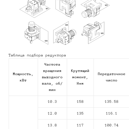
Таблица подбора редуктора
Частота
вращения
Крутящий
Мощность,
Передаточное
выходного
момент,
кВт
число
вала, об/
Н*м
мин
10.3
158
135.58
12.0
135
116.1
13.8
117
100.74