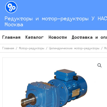
Перейти
к
содержимому
Редукторы и мотор-редукторы У НА
Москва
Главная
Каталог
Новости
Доставка и оп
Главная
/
Мотор-редукторы
/
Цилиндрические мотор-редукторы
/
М