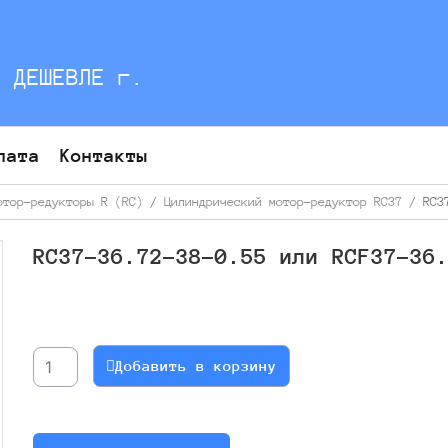
С ДЕШЕВЛЕ г.
лата
Контакты
отор-редукторы R (RC)
/
Цилиндрический мотор-редуктор RC37
/ RC37
RC37-36.72-38-0.55 или RCF37-36
Количество
товара
RC37-
Добавить в корзину
36.72-
38-
0.55