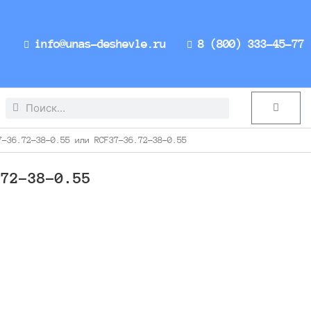
info@unas-deshevle.ru
8 (800) 333-45-77
Search
Search
Cart
-36.72-38-0.55 или RCF37-36.72-38-0.55
.72-38-0.55