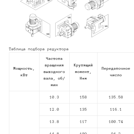
Таблица подбора редуктора
Частота
вращения
Крутящий
Мощность,
Передаточное
выходного
момент,
кВт
число
вала, об/
Н*м
мин
10.3
158
135.58
12.0
135
116.1
13.8
117
100.74
14.8
109
94.2