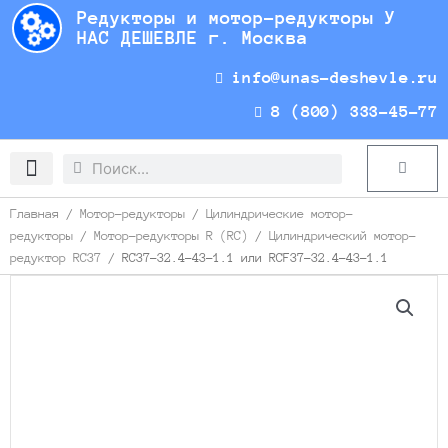
Перейти
Редукторы и мотор-редукторы У
к
НАС ДЕШЕВЛЕ г. Москва
содержимому
info@unas-deshevle.ru
8 (800) 333-45-77
Search
Search
Cart
Доставка и оплата
Главная
/
Мотор-редукторы
/
Цилиндрические мотор-
редукторы
/
Мотор-редукторы R (RC)
/
Цилиндрический мотор-
редуктор RC37
/ RC37-32.4-43-1.1 или RCF37-32.4-43-1.1