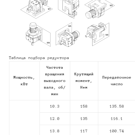
Таблица подбора редуктора
Частота
вращения
Крутящий
Мощность,
Передаточное
выходного
момент,
кВт
число
вала, об/
Н*м
мин
10.3
158
135.58
12.0
135
116.1
13.8
117
100.74