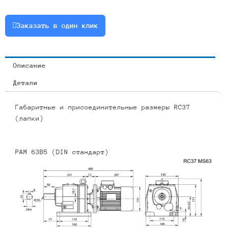
0.55
или
Заказать в один клик
RCF37-
28.73-
49-
Описание
0.55
Детали
Габаритные и присоединительные размеры RC37
(лапки)
PAM 63B5 (DIN стандарт)