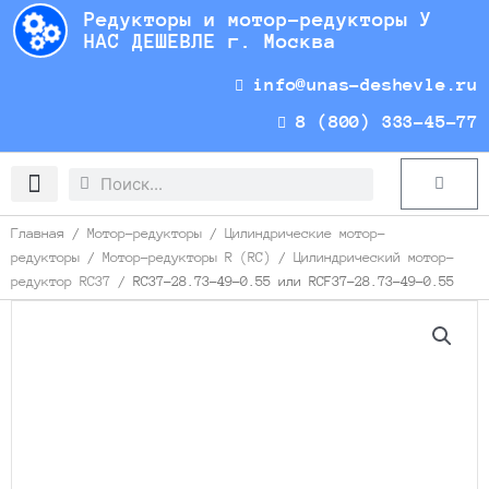
Перейти
Редукторы и мотор-редукторы У
к
НАС ДЕШЕВЛЕ г. Москва
содержимому
info@unas-deshevle.ru
8 (800) 333-45-77
Search
Search
Cart
Доставка и оплата
Главная
/
Мотор-редукторы
/
Цилиндрические мотор-
редукторы
/
Мотор-редукторы R (RC)
/
Цилиндрический мотор-
редуктор RC37
/ RC37-28.73-49-0.55 или RCF37-28.73-49-0.55