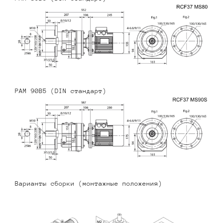
PAM 90B5 (DIN стандарт)
Варианты сборки (монтажные положения)