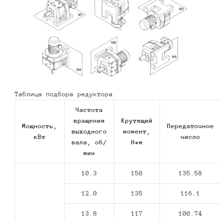
Таблица подбора редуктора
Частота
вращения
Крутящий
Мощность,
Передаточное
выходного
момент,
кВт
число
вала, об/
Н*м
мин
10.3
158
135.58
12.0
135
116.1
13.8
117
100.74