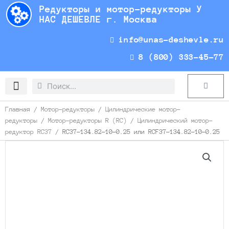
Перейти
Редукторы и мотор-редукторы У
к
НАС ДЕШЕВЛЕ г. Москва
содержимому
info@unas-deshevle.ru
8 (800) 333-45-77
Search
Search
Cart
Доставка и оплата
Главная
/
Мотор-редукторы
/
Цилиндрические мотор-
редукторы
/
Мотор-редукторы R (RC)
/
Цилиндрический мотор-
редуктор RC37
/ RC37-134.82-10-0.25 или RCF37-134.82-10-0.25