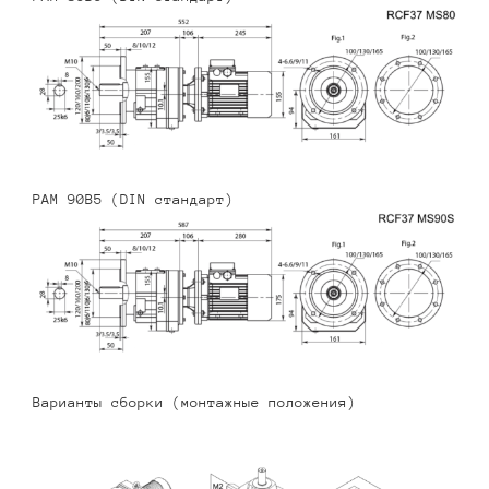
PAM 90B5 (DIN стандарт)
Варианты сборки (монтажные положения)