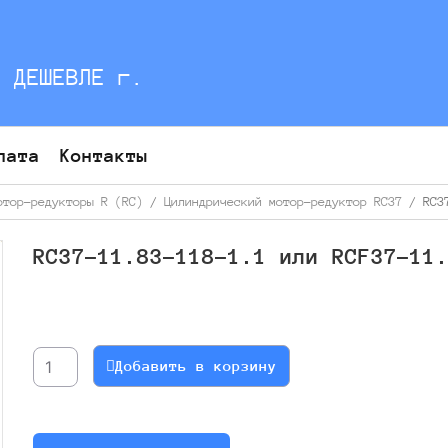
С ДЕШЕВЛЕ г.
лата
Контакты
отор-редукторы R (RC)
/
Цилиндрический мотор-редуктор RC37
/ RC37
RC37-11.83-118-1.1 или RCF37-11
Количество
товара
RC37-
Добавить в корзину
11.83-
118-
1.1