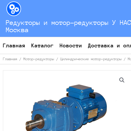
Перейти
к
содержимому
Редукторы и мотор-редукторы У НА
Москва
Главная
Каталог
Новости
Доставка и оп
Главная
/
Мотор-редукторы
/
Цилиндрические мотор-редукторы
/
М