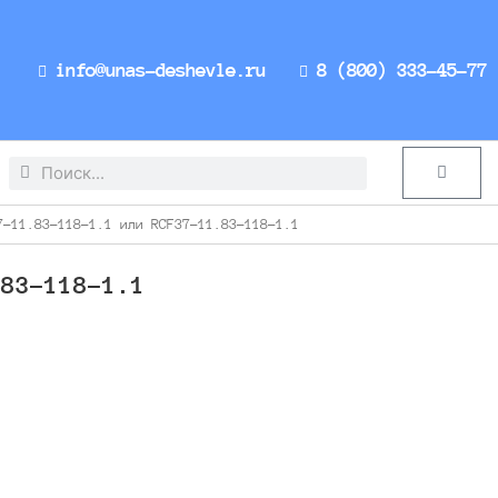
info@unas-deshevle.ru
8 (800) 333-45-77
Search
Search
Cart
-11.83-118-1.1 или RCF37-11.83-118-1.1
.83-118-1.1