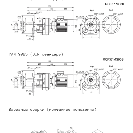
PAM 90B5 (DIN стандарт)
Варианты сборки (монтажные положения)