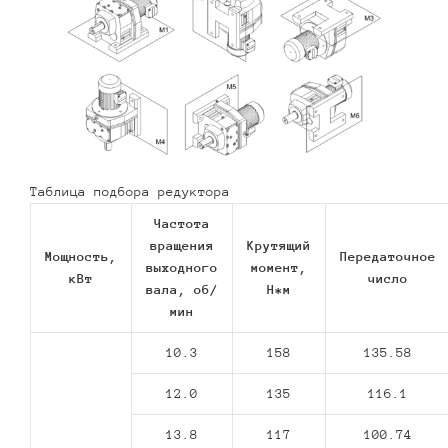
Таблица подбора редуктора
Частота
вращения
Крутящий
Мощность,
Передаточное
выходного
момент,
кВт
число
вала, об/
Н*м
мин
10.3
158
135.58
12.0
135
116.1
13.8
117
100.74