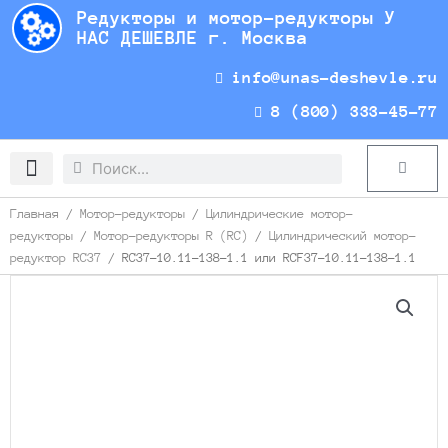
Перейти
Редукторы и мотор-редукторы У
к
НАС ДЕШЕВЛЕ г. Москва
содержимому
info@unas-deshevle.ru
8 (800) 333-45-77
Search
Search
Cart
Доставка и оплата
Главная
/
Мотор-редукторы
/
Цилиндрические мотор-
редукторы
/
Мотор-редукторы R (RC)
/
Цилиндрический мотор-
редуктор RC37
/ RC37-10.11-138-1.1 или RCF37-10.11-138-1.1