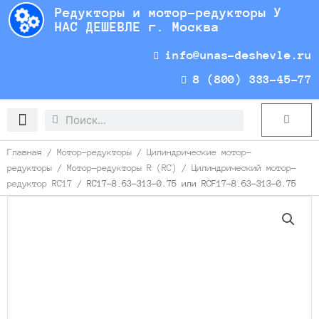
Перейти
Редукторы и мотор-редукторы У
к
НАС ДЕШЕВЛЕ г. Москва
содержимому
info@unas-deshevle.ru
8 (800) 333-45-77
Search
Search
Cart
Доставка и оплата
Главная
/
Мотор-редукторы
/
Цилиндрические мотор-
редукторы
/
Мотор-редукторы R (RC)
/
Цилиндрический мотор-
редуктор RC17
/ RC17-8.63-313-0.75 или RCF17-8.63-313-0.75