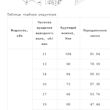
Таблица подбора редуктора
Частота
вращения
Крутящий
Мощность,
Передаточное
выходного
момент,
кВт
число
вала, об/
Н*м
мин
11
104
81.64
13
90
70.39
14
84
65.61
16
73
57.35
17
68
53.76
19
60
47.44