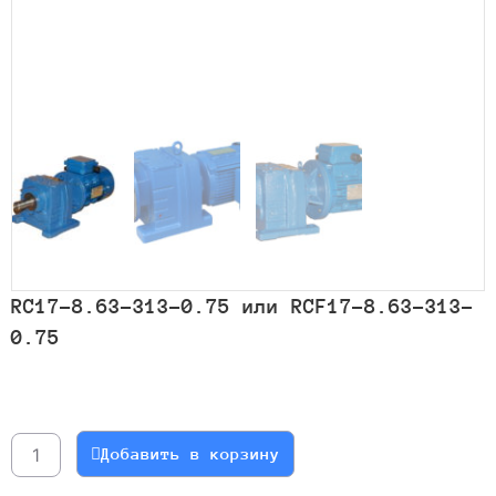
RC17-8.63-313-0.75 или RCF17-8.63-313-
0.75
Количество
товара
RC17-
Добавить в корзину
8.63-
313-