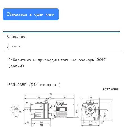
0.75
или
Заказать в один клик
RCF17-
8.63-
313-
Описание
0.75
Детали
Габаритные и присоединительные размеры RC17
(лапки)
PAM 63B5 (DIN стандарт)