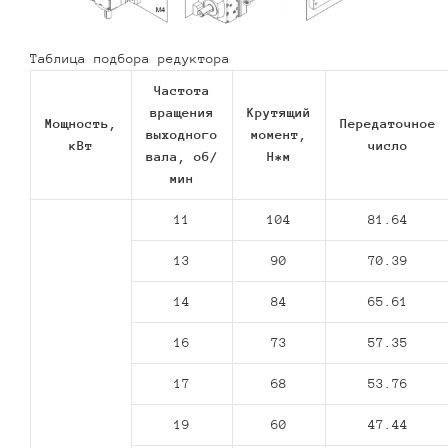
Таблица подбора редуктора
Частота
вращения
Крутящий
Мощность,
Передаточное
выходного
момент,
кВт
число
вала, об/
Н*м
мин
11
104
81.64
13
90
70.39
14
84
65.61
16
73
57.35
17
68
53.76
19
60
47.44