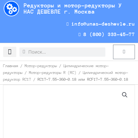
Перейти
Редукторы и мотор-редукторы У
к
НАС ДЕШЕВЛЕ г. Москва
содержимому
info@unas-deshevle.ru
8 (800) 333-45-77
Search
Search
Cart
Доставка и оплата
Главная
/
Мотор-редукторы
/
Цилиндрические мотор-
редукторы
/
Мотор-редукторы R (RC)
/
Цилиндрический мотор-
редуктор RC17
/ RC17-7.55-360-0.18 или RCF17-7.55-360-0.18