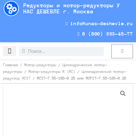
Перейти
Редукторы и мотор-редукторы У
к
НАС ДЕШЕВЛЕ г. Москва
содержимому
info@unas-deshevle.ru
8 (800) 333-45-77
Search
Search
Cart
Доставка и оплата
Главная
/
Мотор-редукторы
/
Цилиндрические мотор-
редукторы
/
Мотор-редукторы R (RC)
/
Цилиндрический мотор-
редуктор RC17
/ RC17-7.55-185-0.25 или RCF17-7.55-185-0.25