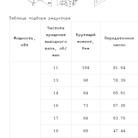
Таблица подбора редуктора
Частота
вращения
Крутящий
Мощность,
Передаточное
выходного
момент,
кВт
число
вала, об/
Н*м
мин
11
104
81.64
13
90
70.39
14
84
65.61
16
73
57.35
17
68
53.76
19
60
47.44